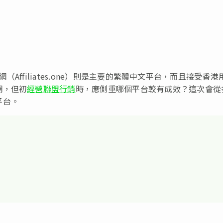
網（Affiliates.one）則是主要的繁體中文平台，而且接受香港
網，但初
經營聯盟行銷
時，應側重哪個平台較有成效？這次會從
平台。