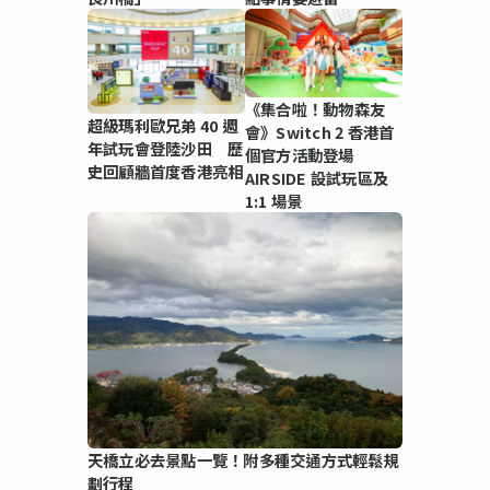
《集合啦！動物森友
超級瑪利歐兄弟 40 週
會》Switch 2 香港首
年試玩會登陸沙田 歷
個官方活動登場
史回顧牆首度香港亮相
AIRSIDE 設試玩區及
1:1 場景
天橋立必去景點一覽！附多種交通方式輕鬆規
劃行程