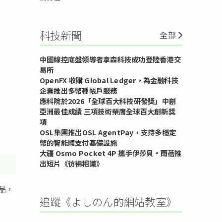
科技新聞
全部
中國線控底盤領導者拿森科技成功登陸香港交
易所
OpenFX 收購 Global Ledger，為金融科技
企業推出多幣種帳戶服務
應科院於2026「全球百大科技研發獎」中創
亞洲最佳成績 三項技術榮膺全球百大創新獎
項
OSL集團推出OSL AgentPay，支持多穩定
幣的智能體支付基礎設施
大疆 Osmo Pocket 4P 攜手伊莎貝•雨蓓推
出短片《彷彿相識》
品，
追蹤《よしのん的網站教室》