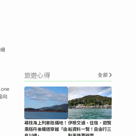
絕
旅遊心得
全部
one
面向
尋找海上列車拍攝地！
伊根交通、住宿、遊覽
乘搭丹後鐵道穿越「由
船資料一覽！自由行三
良川橋」
點事情要避雷