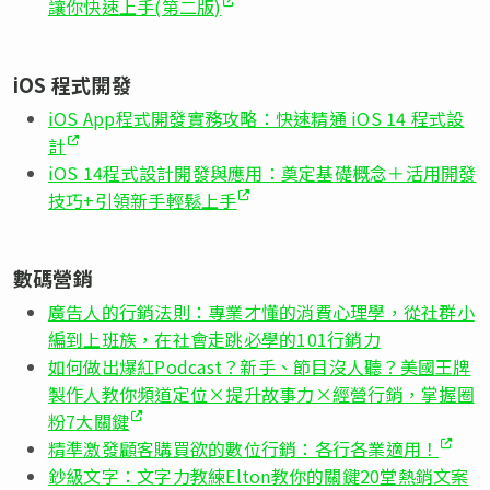
讓你快速上手(第二版)
iOS 程式開發
iOS App程式開發實務攻略：快速精通 iOS 14 程式設
計
iOS 14程式設計開發與應用：奠定基礎概念＋活用開發
技巧+引領新手輕鬆上手
數碼營銷
廣告人的行銷法則：專業才懂的消費心理學，從社群小
編到上班族，在社會走跳必學的101行銷力
如何做出爆紅Podcast？新手、節目沒人聽？美國王牌
製作人教你頻道定位×提升故事力×經營行銷，掌握圈
粉7大關鍵
精準激發顧客購買欲的數位行銷：各行各業適用！
鈔級文字：文字力教練Elton教你的關鍵20堂熱銷文案