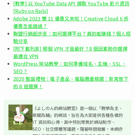
[教學] 以 YouTube Data API 擷取 YouTube 影片資訊
[Ruby on Rails]
Adobe 2023 雙 11 優惠又來啦！Creative Cloud 6 折
優惠怎能錯過？
聯盟行銷起步走：如何選擇平台？真的能賺錢？個人經
驗分享
[附下載列表] 哪個 VPN 才是最好？8 個因素助你選擇
最適合 VPN
WordPress 架站教學：如何準備域名、主機、SSL、
SEO？
2020 聖誕禮物｜電子產品、電腦週邊精選：新常態下
的 8 道選擇！
《よしのん的網站教室》是一個以「教學為主、
新聞為輔」的網誌，旨在為大家提供各種各樣的
IT 資訊和心得，其中特別聚焦於網站制作、
SEO、社交媒體等議題。隨著時間發展，本網亦