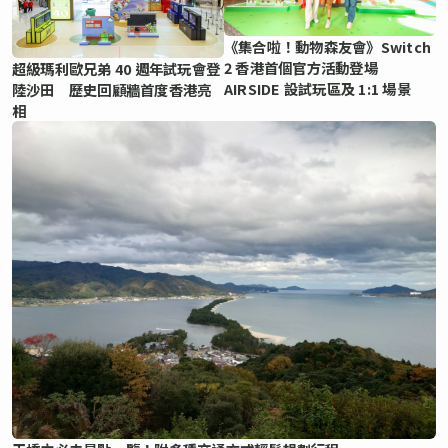
《集合啦！動物森友會》Switch
2 香港首個官方活動登場
超級瑪利歐兄弟 40 週年試玩會登
AIRSIDE 設試玩區及 1:1 場景
陸沙田 歷史回顧牆首度香港亮
相