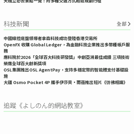
天橋立必去景點一覽！附多種交通方式輕鬆規劃行程
科技新聞
全部
中國線控底盤領導者拿森科技成功登陸香港交易所
OpenFX 收購 Global Ledger，為金融科技企業推出多幣種帳戶服
務
應科院於2026「全球百大科技研發獎」中創亞洲最佳成績 三項技術
榮膺全球百大創新獎項
OSL集團推出OSL AgentPay，支持多穩定幣的智能體支付基礎設
施
大疆 Osmo Pocket 4P 攜手伊莎貝•雨蓓推出短片《彷彿相識》
追蹤《よしのん的網站教室》