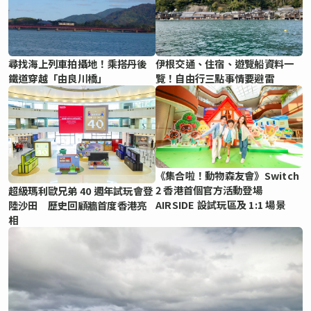
尋找海上列車拍攝地！乘搭丹後
伊根交通、住宿、遊覽船資料一
鐵道穿越「由良川橋」
覽！自由行三點事情要避雷
《集合啦！動物森友會》Switch
2 香港首個官方活動登場
超級瑪利歐兄弟 40 週年試玩會登
AIRSIDE 設試玩區及 1:1 場景
陸沙田 歷史回顧牆首度香港亮
相