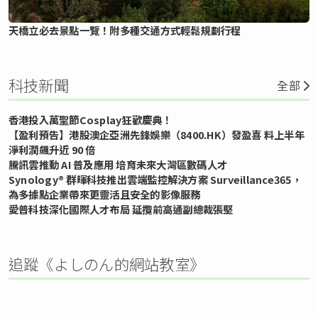
天橋立必去景點一覽！附多種交通方式輕鬆規劃行程
科技新聞
全部
香港投入萬聖節Cosplay狂歡慶典！
【盈利預告】港股澳企亞洲先鋒娛樂（8400.HK）發盈喜 料上半年
淨利潤飆升近 90 倍
騰訊雲推動 AI 普及應用 培育未來大灣區數碼人才
Synology® 群暉科技推出雲端監控解決方案 Surveillance365，
為多據點企業帶來更靈活且安全的影像服務
愛普科技深化國際人才布局 延攬前高通副總裁張堅
追蹤《よしのん的網站教室》