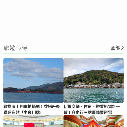
旅遊心得
全部
尋找海上列車拍攝地！乘搭丹後
伊根交通、住宿、遊覽船資料一
鐵道穿越「由良川橋」
覽！自由行三點事情要避雷