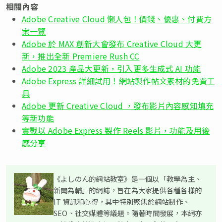
相關內容
Adobe Creative Cloud 懶人包！價錢、優惠、付費方
案一覽
Adobe 於 MAX 創新大會發布 Creative Cloud 大更
新，推出全新 Premiere Rush CC
Adobe 2023 產品大更新，引入更多生成式 AI 功能
Adobe Express 詳細試用！網站製作帖文素材的免費工
具
Adobe 更新 Creative Cloud ，發布影片內容感知填充
等新功能
實戰以 Adobe Express 製作 Reels 影片，功能及用後
感分享
《よしのん的網站教室》是一個以「教學為主、
新聞為輔」的網誌，旨在為大家提供各種各樣的
IT 資訊和心得，其中特別聚焦於網站制作、
SEO、社交媒體等議題。隨著時間發展，本網亦