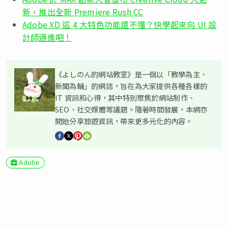
新，推出全新 Premiere Rush CC
Adobe XD 這 4 大特色功能還不懂？快學起來向 UI 設
計師邁進吧！
《よしのん的網站教室》是一個以「教學為主、
新聞為輔」的網誌，旨在為大家提供各種各樣的
IT 資訊和心得，其中特別聚焦於網站制作、
SEO、社交媒體等議題。隨著時間發展，本網亦
開始分享旅遊資訊，帶來更多元化的內容。
Adobe