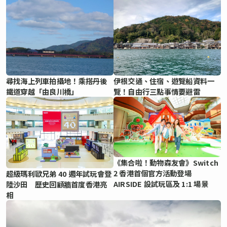
尋找海上列車拍攝地！乘搭丹後
伊根交通、住宿、遊覽船資料一
鐵道穿越「由良川橋」
覽！自由行三點事情要避雷
《集合啦！動物森友會》Switch
2 香港首個官方活動登場
超級瑪利歐兄弟 40 週年試玩會登
AIRSIDE 設試玩區及 1:1 場景
陸沙田 歷史回顧牆首度香港亮
相