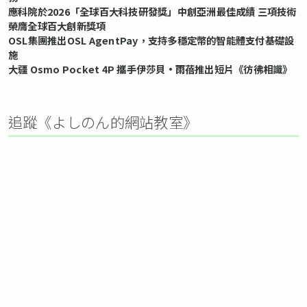
應科院於2026「全球百大科技研發獎」中創亞洲最佳成績 三項技術
榮膺全球百大創新獎項
OSL集團推出OSL AgentPay，支持多穩定幣的智能體支付基礎設
施
大疆 Osmo Pocket 4P 攜手伊莎貝•雨蓓推出短片《彷彿相識》
追蹤《よしのん的網站教室》