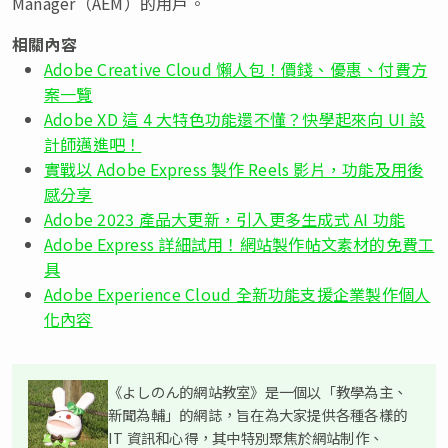
Manager（AEM）的用戶。
相關內容
Adobe Creative Cloud 懶人包！價錢、優惠、付費方
案一覽
Adobe XD 這 4 大特色功能還不懂？快學起來向 UI 設
計師邁進吧！
實戰以 Adobe Express 製作 Reels 影片，功能及用後
感分享
Adobe 2023 產品大更新，引入更多生成式 AI 功能
Adobe Express 詳細試用！網站製作帖文素材的免費工
具
Adobe Experience Cloud 全新功能支援企業製作個人
化內容
《よしのん的網站教室》是一個以「教學為主、
新聞為輔」的網誌，旨在為大家提供各種各樣的
IT 資訊和心得，其中特別聚焦於網站制作、