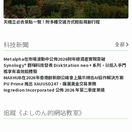
天橋立必去景點一覽！附多種交通方式輕鬆規劃行程
科技新聞
全部
Metalpha在市場波動中公佈2026財年總資產實現突破
Synology® 群暉科技發表 DiskStation neo+ 系列，以低入手門
檻享有高效能體驗
MAXHUB在2026年香港創新辦公峰會上展示綜合AI協作解決方案
PU Prime 推出 XAUUSD247，擴展黃金交易業務
Ingredion Incorporated 公佈 2026 年第二季度業績
追蹤《よしのん的網站教室》