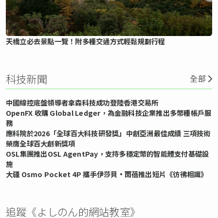
天橋立必去景點一覽！附多種交通方式輕鬆規劃行程
科技新聞
全部
中國線控底盤領導者拿森科技成功登陸香港交易所
OpenFX 收購 Global Ledger，為金融科技企業推出多幣種帳戶服
務
應科院於2026「全球百大科技研發獎」中創亞洲最佳成績 三項技術
榮膺全球百大創新獎項
OSL集團推出OSL AgentPay，支持多穩定幣的智能體支付基礎設
施
大疆 Osmo Pocket 4P 攜手伊莎貝•雨蓓推出短片《彷彿相識》
追蹤《よしのん的網站教室》