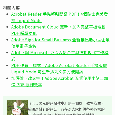
相關內容
Acrobat Reader 手機輕鬆閱讀 PDF！4個貼士完美發
揮 Liquid Mode
Adobe Document Cloud 更新，加入完整平板電腦
PDF 編輯功能
Adobe Sign for Small Business 全新推出助小型企業
使用電子簽名
Adobe 與 Microsoft 更深入整合工具推動現代工作模
式
PDF 也有回應式！Adobe Acrobat Reader 手機版增
Liquid Mode 可重新排列文字方便閱讀
加評論、改文字！Adobe Acrobat 五個使用小貼士加
快 PDF 協作效率
《よしのん的網站教室》是一個以「教學為主、
新聞為輔」的網誌，旨在為大家提供各種各樣的
IT 資訊和心得，其中特別聚焦於網站制作、