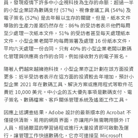
員，發現疫情下許多中小企視科技為生存的命脈：超過一半
的小型企業認為數碼支付 (57%)、視像會議工具 (54%) 及
電子簽名 (52%) 是去年賴以生存的關鍵。但是，紙本文件
導致的生產力差距仍然存在：86% 的受訪者表示他們每周
至少處理一次紙本文件，51% 的受訪者甚至每天處理紙本
文件。小型企業老闆平均每周簽署及處理 16 份紙本文件，
平均六天處理一份合同。只有 40% 的小型企業老闆以數碼
化管理與供應商合作的合同，例如接收對方的電子簽名。
隨著人們越來越擁抱科技，小型企業亦正計劃在該方面投資
更多：近半受訪者表示在這方面的投資較去年增加，預計小
型企業 2021 年在數碼工具、解決方案或應用程式等軟件花
費近 10,000 美元。中小企的五大優先事項是數碼支付、電
子簽名、數碼檔案、客戶關係管理系統及遙距工作工具。
因應上述調查結果，Adobe 設計的最新版本的 Acrobat 不
僅提供清新、易用的網頁界面，亦讓用戶無需聘用額外 IT
人員、經過艱澀的學習過程或進行大量投資即可啟動及運
行，讓管理工作快速數碼化，它亦可連接至 Microsoft