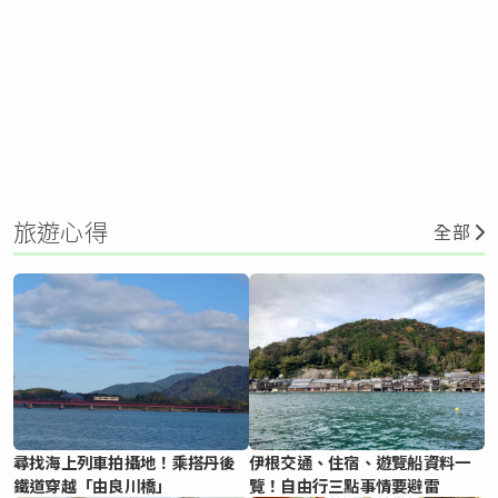
旅遊心得
全部
尋找海上列車拍攝地！乘搭丹後
伊根交通、住宿、遊覽船資料一
鐵道穿越「由良川橋」
覽！自由行三點事情要避雷