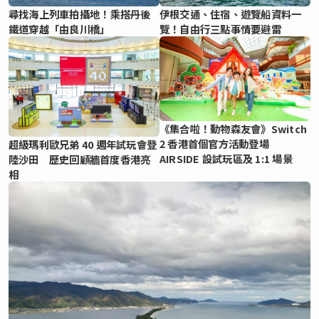
尋找海上列車拍攝地！乘搭丹後
伊根交通、住宿、遊覽船資料一
鐵道穿越「由良川橋」
覽！自由行三點事情要避雷
《集合啦！動物森友會》Switch
2 香港首個官方活動登場
超級瑪利歐兄弟 40 週年試玩會登
AIRSIDE 設試玩區及 1:1 場景
陸沙田 歷史回顧牆首度香港亮
相