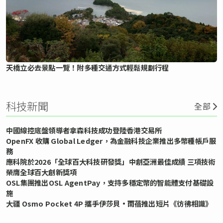
天橋立必去景點一覽！附多種交通方式輕鬆規劃行程
科技新聞
全部
中國線控底盤領導者拿森科技成功登陸香港交易所
OpenFX 收購 Global Ledger，為金融科技企業推出多幣種帳戶服
務
應科院於2026「全球百大科技研發獎」中創亞洲最佳成績 三項技術
榮膺全球百大創新獎項
OSL集團推出OSL AgentPay，支持多穩定幣的智能體支付基礎設
施
大疆 Osmo Pocket 4P 攜手伊莎貝•雨蓓推出短片《彷彿相識》