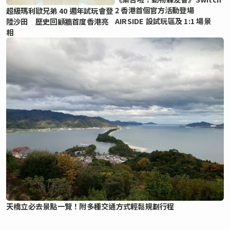
2 香港首個官方活動登場
超級瑪利歐兄弟 40 週年試玩會登
AIRSIDE 設試玩區及 1:1 場景
陸沙田 歷史回顧牆首度香港亮
相
天橋立必去景點一覽！附多種交通方式輕鬆規劃行程