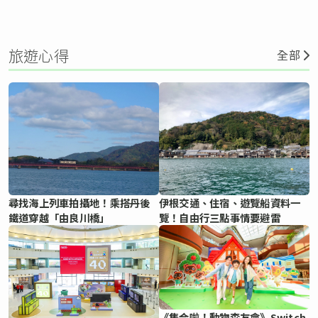
旅遊心得
全部
尋找海上列車拍攝地！乘搭丹後
伊根交通、住宿、遊覽船資料一
鐵道穿越「由良川橋」
覽！自由行三點事情要避雷
《集合啦！動物森友會》Switch