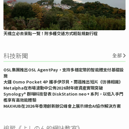
天橋立必去景點一覽！附多種交通方式輕鬆規劃行程
科技新聞
全部
OSL集團推出OSL AgentPay，支持多穩定幣的智能體支付基礎設
施
大疆 Osmo Pocket 4P 攜手伊莎貝•雨蓓推出短片《彷彿相識》
Metalpha在市場波動中公佈2026財年總資產實現突破
Synology® 群暉科技發表 DiskStation neo+ 系列，以低入手門
檻享有高效能體驗
MAXHUB在2026年香港創新辦公峰會上展示綜合AI協作解決方案
追蹤《よしのん的網站教室》