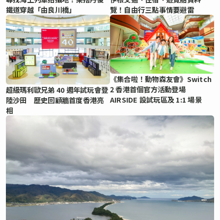
鐵道穿越「由良川橋」
覽！自由行三點事情要避雷
《集合啦！動物森友會》Switch
2 香港首個官方活動登場
超級瑪利歐兄弟 40 週年試玩會登
AIRSIDE 設試玩區及 1:1 場景
陸沙田 歷史回顧牆首度香港亮
相