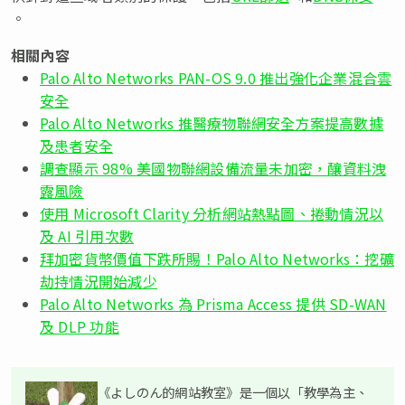
。
相關內容
Palo Alto Networks PAN-OS 9.0 推出強化企業混合雲
安全
Palo Alto Networks 推醫療物聯網安全方案提高數據
及患者安全
調查顯示 98% 美國物聯網設備流量未加密，釀資料洩
露風險
使用 Microsoft Clarity 分析網站熱點圖、捲動情況以
及 AI 引用次數
拜加密貨幣價值下跌所賜！Palo Alto Networks：挖礦
劫持情況開始減少
Palo Alto Networks 為 Prisma Access 提供 SD-WAN
及 DLP 功能
《よしのん的網站教室》是一個以「教學為主、