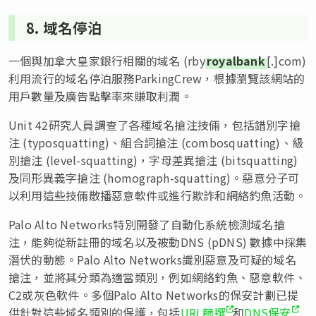
8. 域名停泊
一個與加拿大皇家銀行相關的域名 (rby
royalbank
[.]com)
利用流行的域名停泊服務ParkingCrew，根據瀏覽該網站的
用戶數量及廣告點擊率來賺取利潤。
Unit 42研究人員調查了各種域名搶注技倆，包括錯別字搶
注 (typosquatting)、組合詞搶注 (combosquatting)、級
別搶注 (level-squatting)，字母差異搶注 (bitsquatting)
及同形異義字搶注 (homograph-squatting)。惡意分子可
以利用這些技倆散播惡意軟件或進行欺詐和網絡釣魚活動。
Palo Alto Networks特別開發了自動化系統檢測域名搶
注，能夠從新註冊的域名以及被動DNS (pDNS) 數據中採集
潛伏的動態。Palo Alto Networks識別惡意及可疑的域名
搶注，並將其分類為適當類別，例如網絡釣魚、惡意軟件、
C2或灰色軟件。多個Palo Alto Networks的保安計劃已提
供針對這些域名類別的保護，包括
URL篩選
和
DNS保安