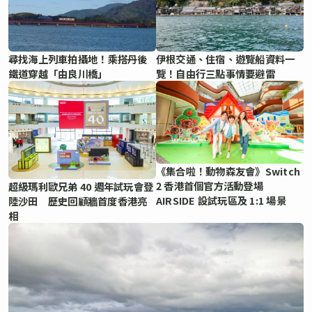
尋找海上列車拍攝地！乘搭丹後
伊根交通、住宿、遊覽船資料一
鐵道穿越「由良川橋」
覽！自由行三點事情要避雷
《集合啦！動物森友會》Switch
2 香港首個官方活動登場
超級瑪利歐兄弟 40 週年試玩會登
AIRSIDE 設試玩區及 1:1 場景
陸沙田 歷史回顧牆首度香港亮
相