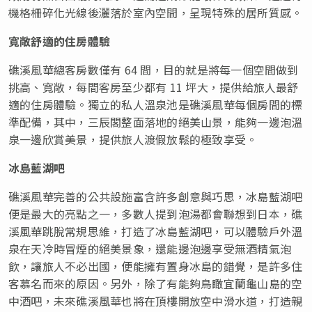
機格柵碎化光線後灑落於室內空間，呈現特殊的居所質感。
寬敞舒適的住房體驗
礁溪風華總客房數僅有 64 間，目的就是將每一個空間做到
挑高、寬敞，每間客房至少都有 11 坪大，提供給旅人最舒
適的住房體驗。獨立的私人溫泉池是礁溪風華每個房間的標
準配備，其中，三辰閣整面落地的絕美山景，能夠一邊泡溫
泉一邊欣賞美景，提供旅人渡假放鬆的極致享受。
冰島藍湖吧
礁溪風華完善的公共設施富含許多創意與巧思，冰島藍湖吧
便是最大的亮點之一，多數人提到泡湯都會聯想到日本，礁
溪風華跳脫常規思維，打造了冰島藍湖吧，可以體驗戶外溫
泉在天冷時冒煙的絕美景象，還能邊泡邊享受無酒精氣泡
飲，讓旅人不必出國，便能擁有置身冰島的錯覺，是許多住
客慕名而來的原因。另外，除了有能夠鳥瞰宜蘭龜山島的空
中酒吧，未來礁溪風華也將在頂樓開放空中滑水道，打造親