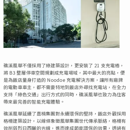
礁溪風華不僅採用了綠建築設計，更安裝了 21 支充電樁，
將 B3 整層停車空間規劃成充電場域，其中最大的亮點，便
是為飯店量身打造的 Noodoe 充電解決方案，讓所有廠牌
的電動車車主，都不需要特地到飯店外尋找充電站，在全力
支持「綠色交通」出行方式的同時，礁溪風華也致力為住客
帶來最完善的智能充電體驗。
礁溪風華延續了嘉楠集團對永續環保的堅持，飯店外觀採用
格柵建築設計，以線條象徵風華集團世代傳承脈絡，格柵有
效削弱烈日西曬的光線，進而達成節能環保的效果，透過有