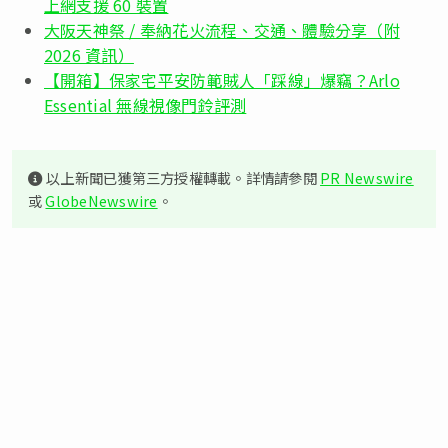
上網支援 60 裝置
大阪天神祭 / 奉納花火流程、交通、體驗分享（附
2026 資訊）
【開箱】保家宅平安防範賊人「踩線」爆竊？Arlo
Essential 無線視像門鈴評測
以上新聞已獲第三方授權轉載。詳情請參閱
PR Newswire
或
GlobeNewswire
。