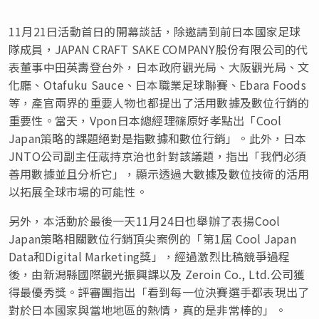
11月21日活動首日的開幕談話，除邀請到前日本國家足球
隊成員，JAPAN CRAFT SAKE COMPANY股份有限公司的代
表董事中田英壽登台外，日本政府觀光局、大阪觀光局、文
化廳、Otafuku Sauce、日本職業足球聯賽、Ebara Foods
等，產官兩界的重要人物也都提出了活用數據及數位行銷的
重要性。當天，Vpon日本總經理篠原好孝點出「Cool
Japan策略的課題絕對是指數據和數位行銷」。此外，日本
JNTO公司副主任蔵持京治也針對該議題，指出「我們必須
善用數據並且分析它」，顯示透過大數據及數位技術的活用
以拓展全球市場的可能性。
另外，本活動於最後一天11月24日也舉辦了表揚Cool
Japan策略相關數位行銷頂尖案例的「第1屆 Cool Japan
Data和
Digital Marketing
獎」，經過激烈比稿競爭過程
後，由新潟縣國際觀光振興課以及 Zeroin Co., Ltd.公司獲
得最優秀獎。評審團指出「看到每一位決賽選手都表現出了
對於日本國家與當地地區的熱情，真的是非常棒的」。