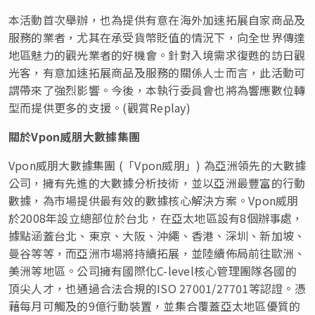
本活動首次舉辦，也為提供有意在海外加速拓展自家商品及
服務的業者，尤其在承受貨幣貶值的情況下，向全世界傳達
地區魅力的觀光業者的好機會。針對入境需求復甦的訪日觀
光客，有意加速拓展商品及服務的關係人士而言，此活動可
謂帶來了強烈影響。今後，本執行委員會也將為響應數位轉
型而提供更多的支援。(觀賞Replay)
關於
Vpon威朋大數據集團
Vpon威朋大數據集團 (「Vpon威朋」) 為亞洲領先的大數據
公司，擁有先進的大數據分析技術，並以亞洲最豐富的行動
數據，為市場提供最有效的數據核心解決方案。Vpon威朋
於2008年設立總部位於台北，在亞太地區設有8個辦事處，
據點涵蓋台北、東京、大阪、沖繩、香港、深圳、新加坡、
曼谷等等，而亞洲市場將持續拓展，並陸續佈局前往歐洲、
美洲等地區。公司擁有國際化C-level核心管理團隊各國的
頂尖人才，也通過合法合規的ISO 27001/27701等認證。憑
藉每月可觸及的9億行動裝置，並集合覆蓋亞太地區優質的