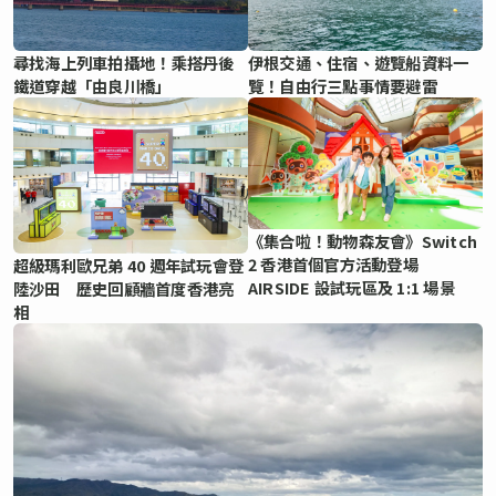
尋找海上列車拍攝地！乘搭丹後
伊根交通、住宿、遊覽船資料一
鐵道穿越「由良川橋」
覽！自由行三點事情要避雷
《集合啦！動物森友會》Switch
2 香港首個官方活動登場
超級瑪利歐兄弟 40 週年試玩會登
AIRSIDE 設試玩區及 1:1 場景
陸沙田 歷史回顧牆首度香港亮
相