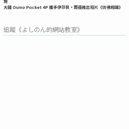
施
大疆 Osmo Pocket 4P 攜手伊莎貝•雨蓓推出短片《彷彿相識》
追蹤《よしのん的網站教室》