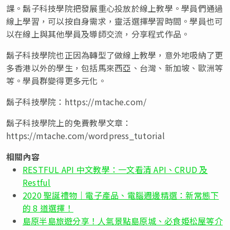
課。鬍子科技學院把發展重心投放於線上教學。學員們通過
線上學習，可以按自身需求，靈活選擇學習時間。學員也可
以在線上與其他學員及導師交流，分享程式作品。
鬍子科技學院也正因為轉型了做線上教學，意外地吸納了更
多香港以外的學生，包括馬來西亞
、
台灣
、
新加坡
、
歐洲等
等。學員群變得更多元化。
鬍子科技學院：https://mtache.com/
鬍子科技學院上的免費教學文章：
https://mtache.com/wordpress_tutorial
相關內容
RESTFUL API 中文教學：一文看清 API、CRUD 及
Restful
2020 聖誕禮物｜電子產品、電腦週邊精選：新常態下
的 8 道選擇！
島原半島旅遊分享！人氣景點島原城、必食姫松屋等介