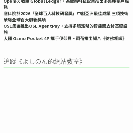
OpenFX 收購 Global Ledger，為金融科技企業推出多幣種帳戶服
務
應科院於2026「全球百大科技研發獎」中創亞洲最佳成績 三項技術
榮膺全球百大創新獎項
OSL集團推出OSL AgentPay，支持多穩定幣的智能體支付基礎設
施
大疆 Osmo Pocket 4P 攜手伊莎貝•雨蓓推出短片《彷彿相識》
追蹤《よしのん的網站教室》