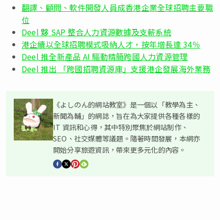
翻譯、顧問、軟件開發人員成香港企業全球招聘主要職
位
Deel 夥 SAP 整合人力資源數據及支薪系統
港企續以全球招聘模式吸納人才，按年增長達 34％
Deel 推全新產品 AI 驅動精簡跨國人力資源管理
Deel 推出 「跨國招聘資源庫」支援港企發展海外業務
《よしのん的網站教室》是一個以「教學為主、
新聞為輔」的網誌，旨在為大家提供各種各樣的
IT 資訊和心得，其中特別聚焦於網站制作、
SEO、社交媒體等議題。隨著時間發展，本網亦
開始分享旅遊資訊，帶來更多元化的內容。