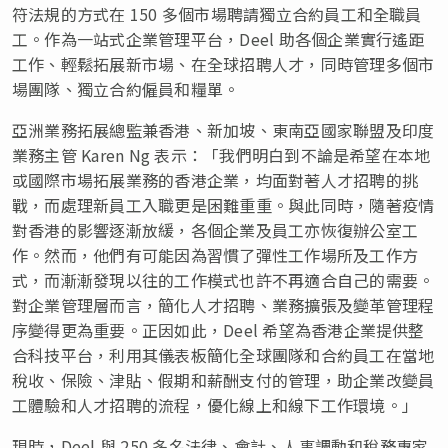
符法規的方式在 150 多個市場聘請獨立合約員工和全職員
工。作為一站式企業管理平台，Deel 助各個企業實行遙距
工作、輕鬆拓展新市場、在全球招聘人才，同時管理多個市
場團隊、獨立合約僱員和糧單。
亞洲業務拓展總監兼香港、新加坡、東南亞國家聯盟及印度
業務主管 Karen Ng 表示：「我們明白到不論是希望在本地
或國際市場拓展業務的香港企業，均面對著人才招聘的挑
戰，而處理新員工入職更是困難重重。與此同時，隨著疫情
對香港的影響逐漸放緩，各個企業及員工亦恢復辦公室工
作。然而，他們有可能因為習慣了彈性工作場所及工作方
式，而漸漸發現以往的工作模式也許不再適合自己的需要。
對企業管理層而言，簡化人才招聘、業務擴張及變革管理程
序變得更為重要。正因如此，Deel 希望為香港企業提供整
合科技平台，利用其儀表板簡化全球團隊和合約員工在當地
稅收、保險、津貼、假期和薪酬支付的管理，助企業改變員
工體驗和人才招聘的流程，優化線上和線下工作環境。」
現時，Deel 與 250 多名法律、會計、人事調動和稅務專家