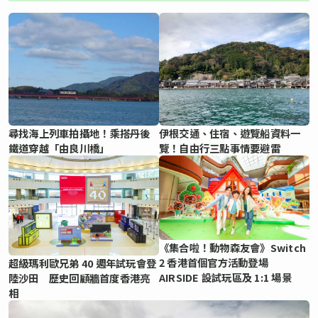
尋找海上列車拍攝地！乘搭丹後
伊根交通、住宿、遊覽船資料一
鐵道穿越「由良川橋」
覽！自由行三點事情要避雷
《集合啦！動物森友會》Switch
2 香港首個官方活動登場
超級瑪利歐兄弟 40 週年試玩會登
AIRSIDE 設試玩區及 1:1 場景
陸沙田 歷史回顧牆首度香港亮
相