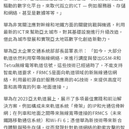
驅動的數字化平台，來取代孤立的ICT — 例如服務器、存儲
和網絡，甚至是數據等等。」
華為非常關注應對幹線和地鐵方面的關鍵挑戰與機遇，利用
最新的ICT來幫助亞太城市，對其基礎設施進行升級改造，
借此為城市發展和實現亞太地區數字化創造新動力。
華為亞太企業交通系統部部長苗軍表示：
「如今，大部分
軌道依然利用窄帶無線網絡，來進行調度與發出GSM-R和
Tetra無線電等軌道信號，這些技術已經過時了，不能支持
智能軌道要求，FRMCS是面向軌道領域的新無線通信網
絡，利用最初源自於服務供應商的4G技術，來提供高度可
靠和高帶寬的列車-地面連接。」
華為在2023亞太軌道展上，展示了多項最佳實踐和前沿解
決方案，例如構成未來軌道系統「骨架」的IP和光通信骨幹
網；在列車和地面之間帶來無線寬帶連接的FRMCS（未來
鐵路移動通信系統）和Wi-Fi 6；憑借華為新技術帶來新合
作體驗與預先存儲，從而發現針對軌道網絡的勒索攻擊的智