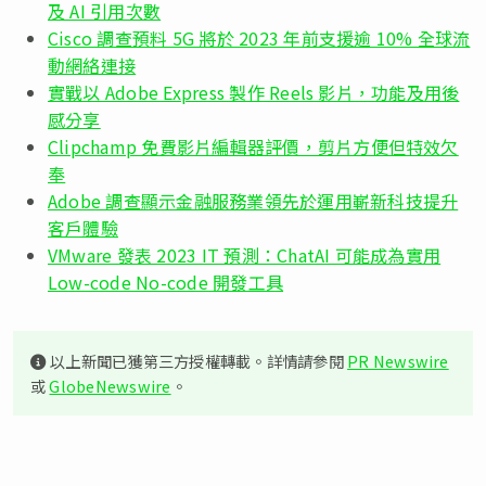
及 AI 引用次數
Cisco 調查預料 5G 將於 2023 年前支援逾 10% 全球流
動網絡連接
實戰以 Adobe Express 製作 Reels 影片，功能及用後
感分享
Clipchamp 免費影片編輯器評價，剪片方便但特效欠
奉
Adobe 調查顯示金融服務業領先於運用嶄新科技提升
客戶體驗
VMware 發表 2023 IT 預測：ChatAI 可能成為實用
Low-code No-code 開發工具
以上新聞已獲第三方授權轉載。詳情請參閱
PR Newswire
或
GlobeNewswire
。