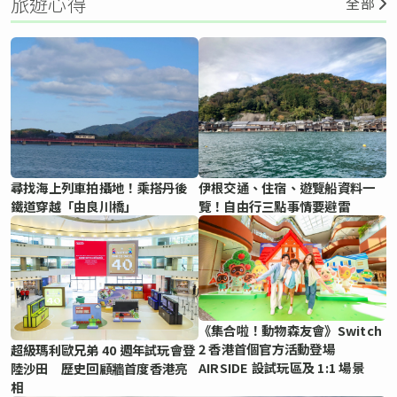
旅遊心得
全部
尋找海上列車拍攝地！乘搭丹後
伊根交通、住宿、遊覽船資料一
鐵道穿越「由良川橋」
覽！自由行三點事情要避雷
《集合啦！動物森友會》Switch
2 香港首個官方活動登場
超級瑪利歐兄弟 40 週年試玩會登
AIRSIDE 設試玩區及 1:1 場景
陸沙田 歷史回顧牆首度香港亮
相