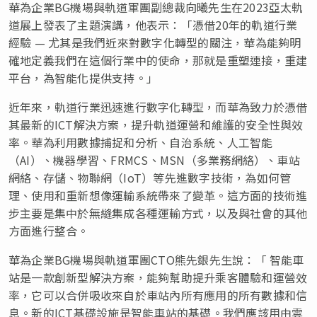
華為企業BG機場與軌道軍團副總裁向曦先生在
2023亞太軌
道展上發表了主題演講，他表示：「憑借20年的軌道行業
經驗 — 尤其是我們近來對數字化轉型的關注，華為能夠明
確地定義我們在這個行業中的使命，那就是重塑連接，重建
平台，為智能化提供支持。」
近年來，軌道行業迅速進行數字化轉型，而華為致力於憑借
其最新的ICT解決方案，提升軌道運營和維護的安全性與效
率。華為利用數據捕捉和分析、自治系統、人工智能
（AI）、機器學習、FRMCS、MSN（多業務網絡）、車站
網絡、存儲、物聯網（IoT）等先進數字技術，為如何管
理、使用和重新想像運輸系統帶來了變革。這方面的技術進
步主要是集中於無縫集成各種運輸方式，以及與社會的其他
方面進行整合。
華為企業BG機場與軌道軍團CTO
熊先銀先生
說：「 智能車
站是一款創新型解決方案，能夠幫助提升乘客體驗和運營效
率，它可以合併吸收來自於車站內所有應用的所有數據和信
息。新的ICT基礎設施是智能車站的基礎。我們應該用由雲