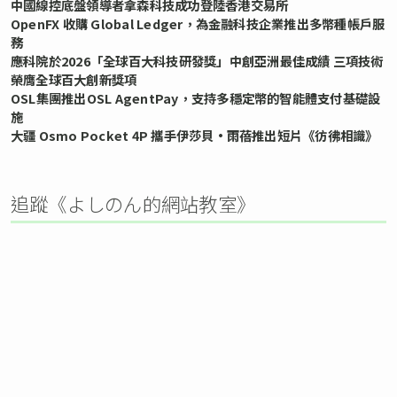
中國線控底盤領導者拿森科技成功登陸香港交易所
OpenFX 收購 Global Ledger，為金融科技企業推出多幣種帳戶服
務
應科院於2026「全球百大科技研發獎」中創亞洲最佳成績 三項技術
榮膺全球百大創新獎項
OSL集團推出OSL AgentPay，支持多穩定幣的智能體支付基礎設
施
大疆 Osmo Pocket 4P 攜手伊莎貝•雨蓓推出短片《彷彿相識》
追蹤《よしのん的網站教室》