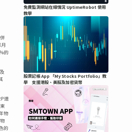
免費監測網站在線情況 UptimeRobot 使用
教學
合併
單月
5%的
%及
股票記帳 App 「My Stocks Portfolio」教
其
學 支援港股、美股及加密貨幣
P連
與東
年物
移物
色的