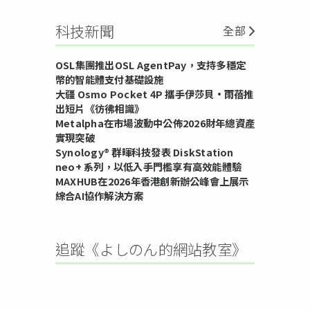
科技新聞
全部
OSL集團推出OSL AgentPay，支持多穩定
幣的智能體支付基礎設施
大疆 Osmo Pocket 4P 攜手伊莎貝•雨蓓推
出短片《彷彿相識》
Metalpha在市場波動中公佈2026財年總資產
實現突破
Synology® 群暉科技發表 DiskStation
neo+ 系列，以低入手門檻享有高效能體驗
MAXHUB在2026年香港創新辦公峰會上展示
綜合AI協作解決方案
追蹤《よしのん的網站教室》