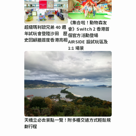
《集合啦！動物森友
超級瑪利歐兄弟 40 週
會》Switch 2 香港首
年試玩會登陸沙田 歷
個官方活動登場
史回顧牆首度香港亮相
AIRSIDE 設試玩區及
1:1 場景
天橋立必去景點一覽！附多種交通方式輕鬆規
劃行程