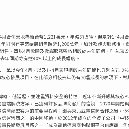
告4月合併營收為新台幣1,221萬元，年減37.5%，但累計1~4月
去年同期有專案硬體銷售額近1,200萬元，加計軟體與服務後，
體銷售，單以4月軟體及雲端服務營收相較於去年同期，則有59.
較去年同期亦有逾40%以上的成長幅度。
單以今年4月、以及1~4月表現相較去年同期也分別有71.2
司的核心發展項目，在此部分相較去年仍有大幅成長的表現下，對
傳輸、低延遲，並注重資料安全的特性，近年不斷升級其核心P2
雲端解決方案，已獲得許多品牌商客戶的信賴。2020年開始
電信商類型客戶的重要里程碑；繼與東北亞電信商合作之後，今
信運營商之一的中國移動，於2012年成立的全資子公司
「
中
智慧長期發展目標之一
「
成為電信運營商物聯網平台供應商
」
角