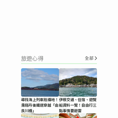
旅遊心得
全部
尋找海上列車拍攝地！
伊根交通、住宿、遊覽
乘搭丹後鐵道穿越「由
船資料一覽！自由行三
良川橋」
點事情要避雷