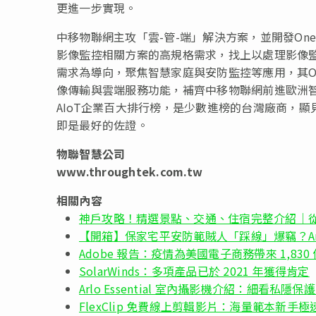
更進一步實現。
中移物聯網主攻
「
雲-管-端
」
解決方案，並開發On
影像監控相關方案的高規格需求，找上以處理影像
需求為導向，聚焦智慧家庭與安防監控等應用，其One
像傳輸與雲端服務功能，補齊中移物聯網前進歐洲智
AIoT企業百大排行榜，是少數進榜的台灣廠商，
即是最好的佐證。
物聯智慧公司
www.throughtek.com.tw
相關內容
神戶攻略！精選景點、交通、住宿完整介紹｜
【開箱】保家宅平安防範賊人「踩線」爆竊？Arlo 
Adobe 報告：疫情為美國電子商務帶來 1,83
SolarWinds：多項產品已於 2021 年獲得肯定
Arlo Essential 室內攝影機介紹：細看私隱保
FlexClip 免費線上剪輯影片：海量範本新手極