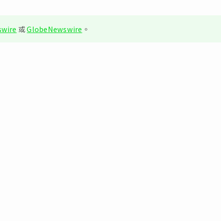
wire
或
GlobeNewswire
。