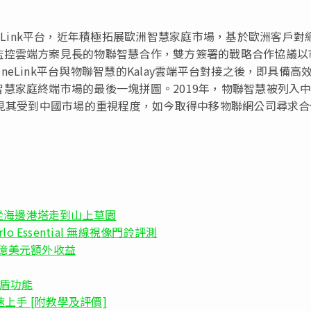
eLink平台，近年積極拓展歐洲智慧家庭市場，基於歐洲客戶對
監控雲端方案見長的物聯智慧合作，雙方簽署的戰略合作協議以
Link平台與物聯智慧的Kalay雲端平台對接之後，即具備高
慧家庭終端市場的最後一塊拼圖。2019年，物聯智慧被列入
顯見其受到中國市場的重視程度，如今取得中移物聯網公司尋求合
從海邊港塔走到山上草園
Essential 無線視像門鈴評測
0 億美元額外收益
護盾功能
速上手 [附教學及評價]