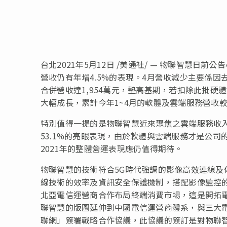
台北2021年5月12日 /美通社/ — 物聯智慧日前公
營收仍有年增4.5%的表現。4月營收減少主要係因
合併營收達1,954萬元，墊高基期，若扣除此批硬
大幅成長，累計今年1~4月的軟體及雲端服務營收
特別值得一提的是物聯智慧近來聚焦之雲端服務收入，
53.1%的亮眼表現，由於軟體與雲端服務才是公
2021年的整體營運表現應仍值得期待。
物聯智慧的技術符合5G時代強調的影像高效連線及
線技術的效率及資訊安全保護機制，搭配影像監控的
北亞電信運營商合作布局終端消費市場，這是開拓
聯智慧的版圖延伸到中國電信運營商體系，與三大電
聯網
」
簽署戰略合作協議，此協議的簽訂是對物聯