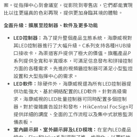
案。從指揮中心到會議室，從影院到零售店，它們都能實現
比以往更逼真的色彩再現，提供更加身臨其境的體驗。
全面升級：擴展至控制器、軟件及更多功能
LED控制器：
為了提升整個產品生態系統，海康威視對
其LED控制器進行了大幅升級。C系列支持各種HUB接
口接收卡，為渠道客戶提供了極大的價值。旗艦產品P
系列提供全寬和半寬版本，可滿足信息發布和拼接控制
方面的各種需求。先進的視頻牆控制器可滿足小型監控
設置和大型指揮中心的需求。
LED軟件：
除硬件外，海康威視還為所有LED控制器提
供功能強大、基於網絡配置的LED軟件。針對高級需
求，海康威視的LED批量控制器可同時配置多個控制
器。對於復雜廣告設計和發布，HikCentral FocSign可
提供詳細的調度、全面的工作流程以及集中式狀態監測
儀表板。
室內顯示屏、室外顯示屏及
LED模塊：
在室內LED產品
線中，Flex和Value系列得到了進一步強化，以更好地