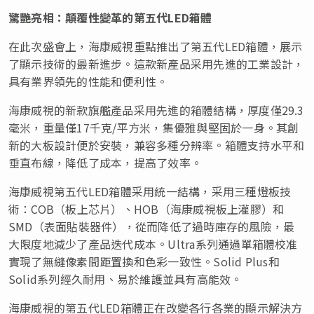
驚艷亮相：顛覆性變革的第五代
LED箱體
在此次盛會上，海康威視重點推出了第五代LED箱體，展示
了顯示技術的最新進步。這款新產品采用先進的工業設計，
具有業界領先的性能和便利性。
海康威視的新款旗艦產品采用先進的箱體結構，厚度僅29.3
毫米，重量僅17千克/平方米，集優雅與堅固於一身。其創
新的大板設計便於安裝，兼容多種分辨率。箱體支持水平和
垂直布線，降低了成本，提高了效率。
海康威視第五代LED箱體采用統一結構，采用三種燈板技
術：COB（板上芯片）、HOB（海康威視板上灌膠）和
SMD（表面貼裝器件），從而降低了過時庫存的風險，最
大限度地減少了產品迭代成本。Ultra系列通過單箱體校准
實現了無縫像素間距置換和色彩一致性。Solid Plus和
Solid系列經久耐用、易於維護並具有高能效。
海康威視的第五代LED箱體正在改變各行各業的顯示解決方