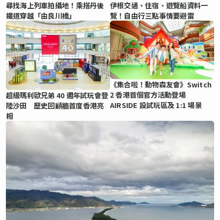
尋找海上列車拍攝地！乘搭丹後
伊根交通、住宿、遊覽船資料一
鐵道穿越「由良川橋」
覽！自由行三點事情要避雷
《集合啦！動物森友會》Switch
2 香港首個官方活動登場
超級瑪利歐兄弟 40 週年試玩會登
AIRSIDE 設試玩區及 1:1 場景
陸沙田 歷史回顧牆首度香港亮
相