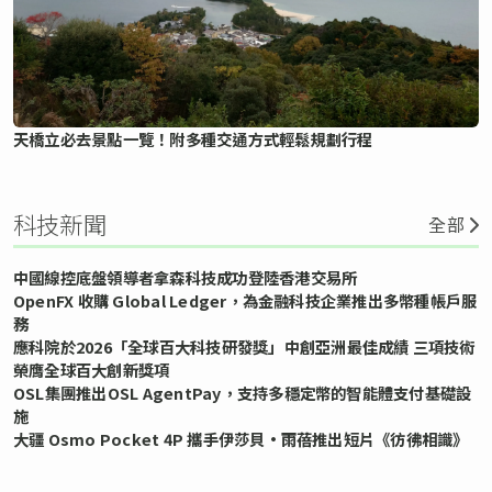
天橋立必去景點一覽！附多種交通方式輕鬆規劃行程
科技新聞
全部
中國線控底盤領導者拿森科技成功登陸香港交易所
OpenFX 收購 Global Ledger，為金融科技企業推出多幣種帳戶服
務
應科院於2026「全球百大科技研發獎」中創亞洲最佳成績 三項技術
榮膺全球百大創新獎項
OSL集團推出OSL AgentPay，支持多穩定幣的智能體支付基礎設
施
大疆 Osmo Pocket 4P 攜手伊莎貝•雨蓓推出短片《彷彿相識》