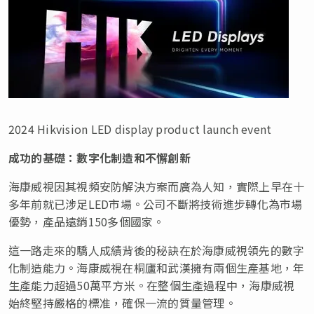
2024 Hikvision LED display product launch event
成功的基礎：數字化制造和不懈創新
海康威視因其視頻安防解決方案而廣為人知，實際上早在十
多年前就已涉足LED市場。公司不斷將技術進步轉化為市場
優勢，產品遠銷150多個國家。
這一路走來的驕人成績背後的秘訣在於海康威視領先的數字
化制造能力。海康威視在桐廬和武漢擁有兩個生產基地，年
生產能力超過50萬平方米。在整個生產過程中，海康威視
始終堅持嚴格的標准，確保一流的質量管理。