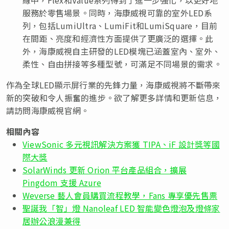
服務於零售場景。同時，海康威視可靠的室外LED系
列，包括LumiUltra、LumiFit和LumiSquare，目前
在間距、亮度和經濟性方面提供了更廣泛的選擇。此
外，海康威視自主研發的LED模塊已涵蓋室內、室外、
柔性、自由拼接等多種型號，可滿足不同場景的需求。
作為全球LED顯示屏行業的先鋒力量，海康威視將不斷帶來
新的突破和令人振奮的進步。欲了解更多詳情和更新信息，
請訪問海康威視官網。
相關內容
ViewSonic 多元視訊解決方案獲 TIPA、iF 設計獎等國
際大獎
SolarWinds 更新 Orion 平台產品組合，擴展
Pingdom 支援 Azure
Weverse 藝人會員購買流程教學，Fans 專享優先售票
聖誕我「智」燈 Nanoleaf LED 智能變色燈泡及燈條家
居辦公浪漫兼得