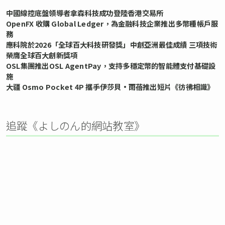
中國線控底盤領導者拿森科技成功登陸香港交易所
OpenFX 收購 Global Ledger，為金融科技企業推出多幣種帳戶服
務
應科院於2026「全球百大科技研發獎」中創亞洲最佳成績 三項技術
榮膺全球百大創新獎項
OSL集團推出OSL AgentPay，支持多穩定幣的智能體支付基礎設
施
大疆 Osmo Pocket 4P 攜手伊莎貝•雨蓓推出短片《彷彿相識》
追蹤《よしのん的網站教室》