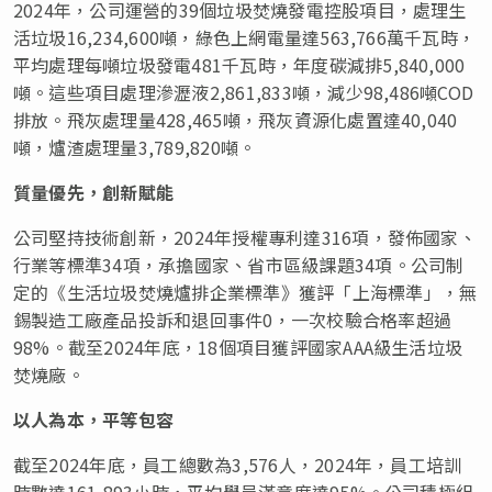
2024年，公司運營的39個垃圾焚燒發電控股項目，處理生
活垃圾16,234,600噸，綠色上網電量達563,766萬千瓦時，
平均處理每噸垃圾發電481千瓦時，年度碳減排5,840,000
噸。這些項目處理滲瀝液2,861,833噸，減少98,486噸COD
排放。飛灰處理量428,465噸，飛灰資源化處置達40,040
噸，爐渣處理量3,789,820噸。
質量優先，創新賦能
公司堅持技術創新，2024年授權專利達316項，發佈國家、
行業等標準34項
，
承擔國家、省市區級課題34項。公司制
定的《生活垃圾焚燒爐排企業標準》獲評「上海標準」，無
錫製造工廠產品投訴和退回事件0，一次校驗合格率超過
98%。截至2024年底，18個項目獲評國家AAA級生活垃圾
焚燒廠。
以人為本，平等包容
截至2024年底，員工總數為3,576人，2024年，員工培訓
時數達161,893小時，平均學員滿意度達95%。公司積極組