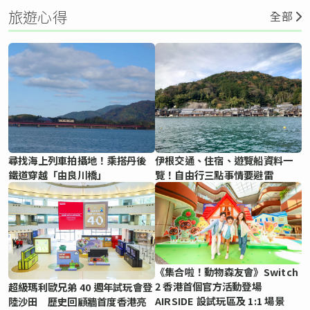
旅遊心得
全部
尋找海上列車拍攝地！乘搭丹後
伊根交通、住宿、遊覽船資料一
鐵道穿越「由良川橋」
覽！自由行三點事情要避雷
《集合啦！動物森友會》Switch
2 香港首個官方活動登場
超級瑪利歐兄弟 40 週年試玩會登
AIRSIDE 設試玩區及 1:1 場景
陸沙田 歷史回顧牆首度香港亮