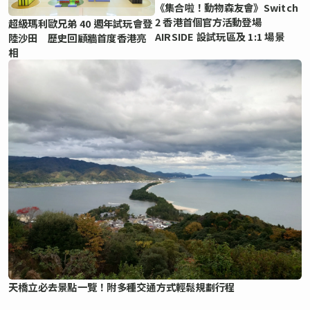
《集合啦！動物森友會》Switch
2 香港首個官方活動登場
超級瑪利歐兄弟 40 週年試玩會登
AIRSIDE 設試玩區及 1:1 場景
陸沙田 歷史回顧牆首度香港亮
相
天橋立必去景點一覽！附多種交通方式輕鬆規劃行程