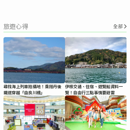
旅遊心得
全部
尋找海上列車拍攝地！乘搭丹後
伊根交通、住宿、遊覽船資料一
鐵道穿越「由良川橋」
覽！自由行三點事情要避雷