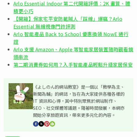
Arlo Essential Indoor 第二代開箱評價：2K 畫質、體
積更小巧
【開箱】保家宅平安防範賊人「踩線」爆竊？Arlo
Essential 無線視像門鈴評測
Arlo 智能產品 Back to School 優惠換領 NowE 通行
證
Arlo 支援 Amazon、Apple 等智能家居裝置隨時觀看鏡
頭串流
第二期消費券如何用？入手智能產品輕鬆升級家居保安
《よしのん的網站教室》是一個以「教學為主、
新聞為輔」的網誌，旨在為大家提供各種各樣的
IT 資訊和心得，其中特別聚焦於網站制作、
SEO、社交媒體等議題。隨著時間發展，本網亦
開始分享旅遊資訊，帶來更多元化的內容。