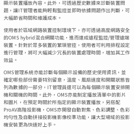
顯示裝置播放內容。此外，可透過歷史數據來診斷裝置問
題，讓IT管理者能夠輕鬆監控並即時依據問題作出判斷，可
大幅節省時間和維護成本。
使用者於區域網路裝置控制環境下，亦可透過高度網路安全
的OMS hybrid混合網關功能，進而達成遠程監控/管理遠端
裝置。針對於眾多裝置的繁瑣管控，使用者可利用排程設定
進行管理，將可大幅減少冗長的裝置處理時間，增加其工作
效益。
OMS管理系統亦能診斷每個顯示設備的歷史使用資訊，並
確定哪些部份需要特別留意，溫度、風扇速度和開關狀態皆
列為數據的一部分，IT管理員還可以為每個顯示裝置安排開
機和關機的時間。此外，OMS亦能制定播放清單中的影片
和圖片，在預定時間於所指定的顯示裝置播放，另搭配
ProAV高階投影機，OMS亦開發自動對焦、色彩調整、色彩
均勻性及自動拼接投影機影像校準功能，讓大型場域的投影
機安裝更為快速好上手。