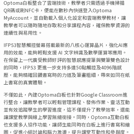
Optoma白板整合了雲端技術，教學者只需透過手機掃描
QR碼或刷NFC卡，便能在數秒內快速登入Optoma
MyAccount，並自動載入個人化設定和雲端教學教材，讓
教學者可以隨時隨地存取和分享課程內容，確保教學資源的
連續性與易用性。
IFP53智慧觸控螢幕搭載最新的八核心運算晶片，強化AI應
用的效能，能夠輕鬆支援 AI 文字辨識及數學運算等應用。
在保留上一代廣受教師好評的智慧感應提筆與雙筆雙色設計
的同時，IFP53 更進一步支持多達50點觸控及4096階感
壓，能夠精確回饋書寫時的力道及筆畫粗細，帶來如同在紙
上書寫的真實體驗。
不僅如此，內建Optoma白板也針對Google Classroom進
行整合，讓教學者可以輕鬆管理課程、發佈作業、靈活互動
並有效追蹤學生的學習進度，這不僅提升了教學效率，還能
讓課堂教學與線上學習無縫銜接。同時，Optoma互動白板
也支援多人協作功能，讓師生能同時在白板上進行書寫和繪
圖，促進小組討論和腦力激盪，提升課堂互動性和參與度。