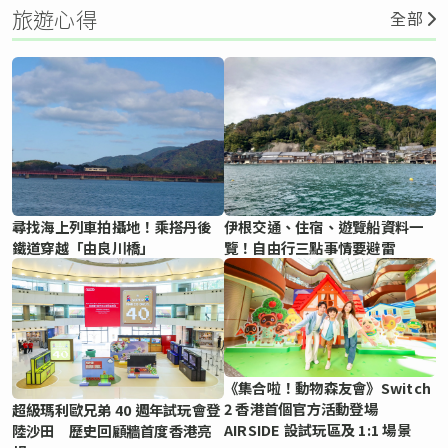
旅遊心得
全部
尋找海上列車拍攝地！乘搭丹後
伊根交通、住宿、遊覽船資料一
鐵道穿越「由良川橋」
覽！自由行三點事情要避雷
《集合啦！動物森友會》Switch
2 香港首個官方活動登場
超級瑪利歐兄弟 40 週年試玩會登
AIRSIDE 設試玩區及 1:1 場景
陸沙田 歷史回顧牆首度香港亮