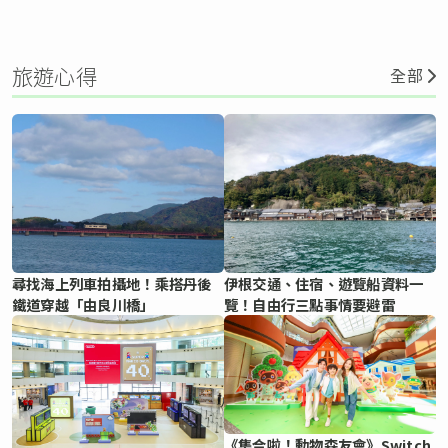
旅遊心得
全部
尋找海上列車拍攝地！乘搭丹後
伊根交通、住宿、遊覽船資料一
鐵道穿越「由良川橋」
覽！自由行三點事情要避雷
《集合啦！動物森友會》Switch