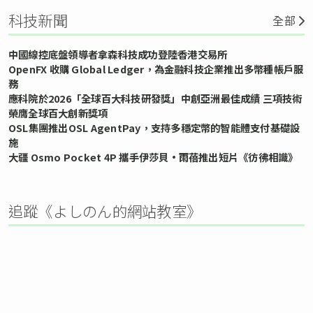
科技新聞
全部
中國線控底盤領導者拿森科技成功登陸香港交易所
OpenFX 收購 Global Ledger，為金融科技企業推出多幣種帳戶服
務
應科院於2026「全球百大科技研發獎」中創亞洲最佳成績 三項技術
榮膺全球百大創新獎項
OSL集團推出OSL AgentPay，支持多穩定幣的智能體支付基礎設
施
大疆 Osmo Pocket 4P 攜手伊莎貝•雨蓓推出短片《彷彿相識》
追蹤《よしのん的網站教室》