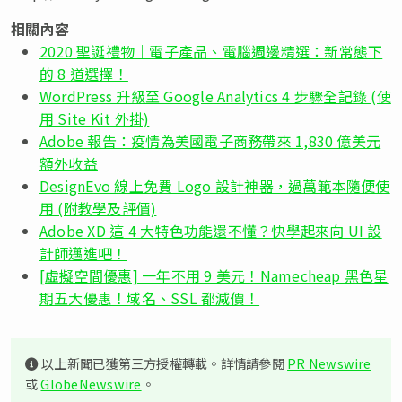
相關內容
2020 聖誕禮物｜電子產品、電腦週邊精選：新常態下
的 8 道選擇！
WordPress 升級至 Google Analytics 4 步驟全記錄 (使
用 Site Kit 外掛)
Adobe 報告：疫情為美國電子商務帶來 1,830 億美元
額外收益
DesignEvo 線上免費 Logo 設計神器，過萬範本隨便使
用 (附教學及評價)
Adobe XD 這 4 大特色功能還不懂？快學起來向 UI 設
計師邁進吧！
[虛擬空間優惠] 一年不用 9 美元！Namecheap 黑色星
期五大優惠！域名、SSL 都減價！
以上新聞已獲第三方授權轉載。詳情請參閱
PR Newswire
或
GlobeNewswire
。