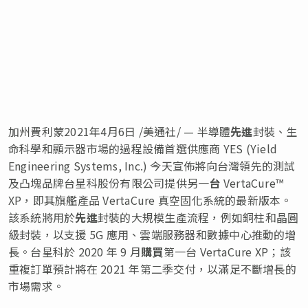
加州費利蒙2021年4月6日 /美通社/ — 半導體
先進
封裝、生
命科學和顯示器市場的過程設備首選供應商 YES (Yield
Engineering Systems, Inc.) 今天宣佈將向台灣領先的測試
及凸塊品牌台星科股份有限公司提供另一
台
VertaCure™
XP，即其旗艦產品 VertaCure 真空固化系統的最新版本。
該系統將用於
先進
封裝的大規模生產流程，例如銅柱和晶圓
級封裝，以支援 5G 應用、雲端服務器和數據中心推動的增
長。台星科於 2020 年 9 月
購買
第一台 VertaCure XP；該
重複訂單預計將在 2021 年第二季交付，以滿足不斷增長的
市場需求。