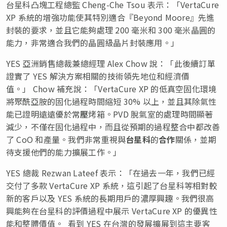
台星科凸塊工程總監 Cheng-Che Tsou 表示：「VertaCure
XP 系統的增強功能使其特別適合『Beyond Moore』先進
封裝的要求，並且它能夠處理 200 毫米和 300 毫米晶圓的
能力，非常適合我們的晶圓級晶片封裝應用。」
YES 亞洲銷售總裁兼總經理 Alex Chow 說：「此後續訂單
證實了 YES 解決方案相關的技術領先地位和經濟價
值。」 Chow 補充說：「VertaCure XP 的低真空固化環境
將聚酰亞胺的固化過程時間縮短 30% 以上，並且其除氣性
能已證明遠遠優於常
壓
烤箱。PVD 脫氣室的處理時間顯著
減少，不僅在固化過程中，而且從預期的過程整合中都改善
了 CoO 和產量。我們非常重視與
台星科
的
合作
關係，並期
待支援他們的能力擴展工作。」
YES 總裁 Rezwan Lateef 表示：「在過去一年，我們已經
交付了多款 VertaCure XP 系統，這引起了台星科等相對較
新的客戶以及 YES 系統的長期用戶的濃厚興趣。我們很高
興能夠在台星科的評價過程中展示 VertaCure XP 的優異性
能和整體價值。 看到 YES 在台灣的發展擴展到這主要客