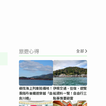
旅遊心得
全部
尋找海上列車拍攝地！
伊根交通、住宿、遊覽
乘搭丹後鐵道穿越「由
船資料一覽！自由行三
良川橋」
點事情要避雷