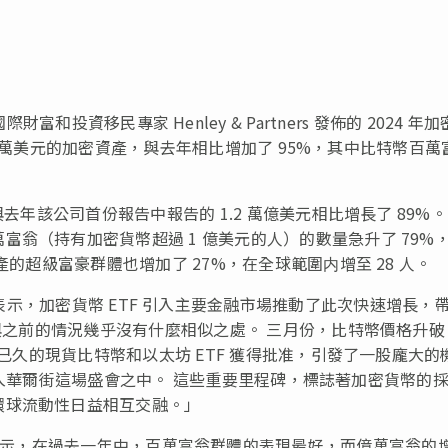
— 根據國際財富和投資移民專家 Henley & Partners 發佈的 2024 年
100 萬美元的加密資產，與去年相比增加了 95%，其中比特幣百萬
去年該公司首份報告中報告的 1.2 萬億美元相比增長了 89%。
翁（持有加密貨幣超過 1 億美元的人）的數量急升了 79%
產的超級富豪群體也增加了 27%，在全球範圍内增至 28 人。
c Volek 表示，加密貨幣 ETF 引入主要金融市場推動了此次快速增長，
局與之前的情況幾乎沒有什麼相似之處。 三月份，比特幣價格升破
待已久的現貨比特幣和以太坊 ETF 獲得批准，引發了一股龐大的
可能加入華爾街這場盛會之中。 這些重要里程碑，標誌著加密貨幣的
環球流動性日益相互交融。」
 Amoils 表示，在過去一年中，百萬富翁群體的表現最好，而億萬富翁的