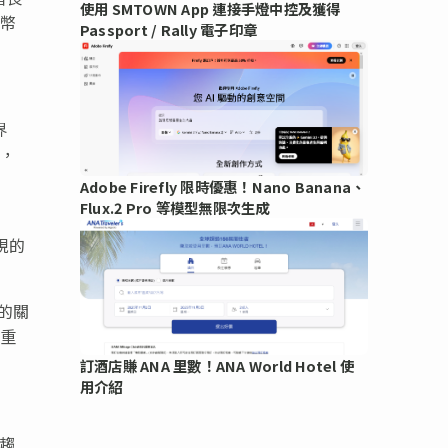
使用 SMTOWN App 連接手燈中控及獲得
特幣
Passport / Rally 電子印章
界
光，
Adobe Firefly 限時優惠！Nano Banana、
Flux.2 Pro 等模型無限次生成
現的
者的關
性重
。
訂酒店賺 ANA 里數！ANA World Hotel 使
用介紹
加趨