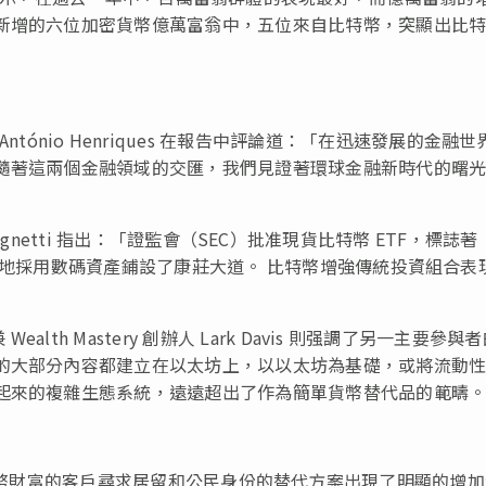
年新增的六位加密貨幣億萬富翁中，五位來自比特幣，突顯出比
」
ets 主席 António Henriques 在報告中評論道：「在迅速發展的金融世
 隨著這兩個金融領域的交匯，我們見證著環球金融新時代的曙
e Mognetti 指出：「證監會（SEC）批准現貨比特幣 ETF，標誌著
泛地採用數碼資產鋪設了康莊大道。 比特幣增強傳統投資組合表
h Mastery 創辦人 Lark Davis 則强調了另一主要參與
中的大部分內容都建立在以太坊上，以以太坊為基礎，或將流動
展起來的複雜生態系統，遠遠超出了作為簡單貨幣替代品的範疇
擁有大量加密貨幣財富的客戶尋求居留和公民身份的替代方案出現了明顯的增