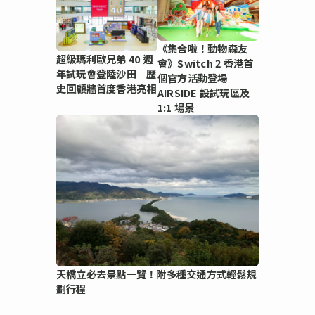
《集合啦！動物森友
超級瑪利歐兄弟 40 週
會》Switch 2 香港首
年試玩會登陸沙田 歷
個官方活動登場
史回顧牆首度香港亮相
AIRSIDE 設試玩區及
1:1 場景
天橋立必去景點一覽！附多種交通方式輕鬆規
劃行程