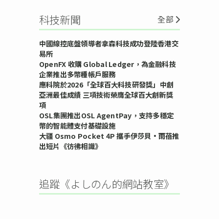
科技新聞
全部
中國線控底盤領導者拿森科技成功登陸香港交
易所
OpenFX 收購 Global Ledger，為金融科技
企業推出多幣種帳戶服務
應科院於2026「全球百大科技研發獎」中創
亞洲最佳成績 三項技術榮膺全球百大創新獎
項
OSL集團推出OSL AgentPay，支持多穩定
幣的智能體支付基礎設施
大疆 Osmo Pocket 4P 攜手伊莎貝•雨蓓推
出短片《彷彿相識》
追蹤《よしのん的網站教室》