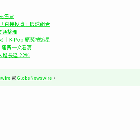
優先售票
出「直接投資」環球組合
交通整理
考｜K-Pop 頒獎禮追星
、運費一文看清
入增長達 22%
wire
或
GlobeNewswire
。