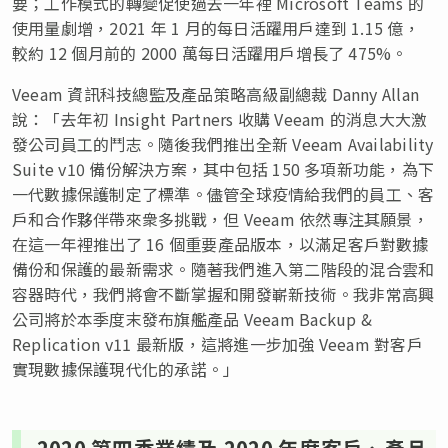
要；工作模式的轉變促使過去一年裡 Microsoft Teams 的
使用量劇增，2021 年 1 月的每日活躍用戶達到 1.15 億，
較約 12 個月前的 2000 萬每日活躍用戶增長了 475%。
Veeam 資訊科技總監及產品策略高級副總裁 Danny Allan
說：「去年初 Insight Partners 收購 Veeam 的消息大大激
發公司員工的鬥志。隨後我們推出全新 Veeam Availability
Suite v10 備份解決方案，其中包括 150 多項新功能，為下
一代數據保護制定了標準。儘管全球疫情給我們的員工、客
戶和合作夥伴帶來衆多挑戰，但 Veeam 依然專注其願景，
在這一年裡推出了 16 個重要產品版本，以滿足客戶對數據
備份和保護的最新需求。隨著我們進入第二階段的混合雲和
容器時代，我們將會不斷掌握和開發嶄新技術。我非常高興
公司將於本季度末發布旗艦產品 Veeam Backup &
Replication v11 最新版，這將進一步加強 Veeam 對客戶
實現數據保護現代化的承諾。」
2020 第四季業績及 2020 年度客戶、產品