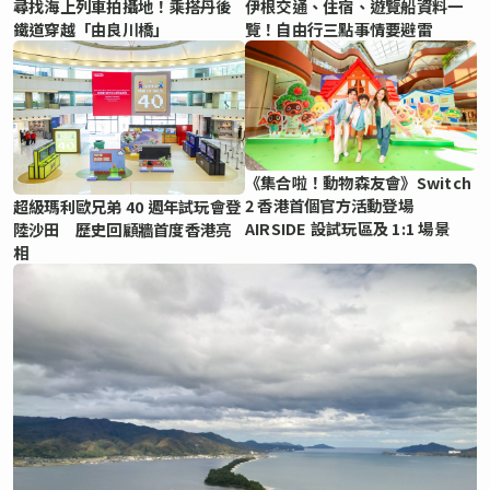
尋找海上列車拍攝地！乘搭丹後
伊根交通、住宿、遊覽船資料一
鐵道穿越「由良川橋」
覽！自由行三點事情要避雷
《集合啦！動物森友會》Switch
2 香港首個官方活動登場
超級瑪利歐兄弟 40 週年試玩會登
AIRSIDE 設試玩區及 1:1 場景
陸沙田 歷史回顧牆首度香港亮
相