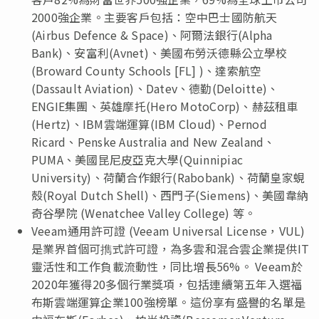
2000強企業。主要客戶包括：空中巴士國防航天
(Airbus Defence & Space)、阿爾法銀行(Alpha
Bank)、安富利(Avnet)、美國布勞沃德縣公立學校
(Broward County Schools [FL] )、達索航空
(Dassault Aviation)、Datev、德勤(Deloitte)、
ENGIE集團、英雄摩托(Hero MotoCorp)、赫茲租車
(Hertz)、IBM雲端運算(IBM Cloud)、Pernod
Ricard、Penske Australia and New Zealand、
PUMA、美國昆尼皮亞克大學(Quinnipiac
University)、荷蘭合作銀行(Rabobank)、荷蘭皇家蜆
殼(Royal Dutch Shell)、西門子(Siemens)、美國韋納
奇谷學院 (Wenatchee Valley College) 等。
Veeam通用許可證 (Veeam Universal License，VUL)
是業界首個可擕式許可證，為多雲和混合雲企業提供IT
靈活性和工作負載流動性，同比增長56%。 Veeam於
2020年獲得20多個行業獎項，包括連續第五年入選福
布斯雲端運算企業100強榜單。這份享有盛譽的名單是