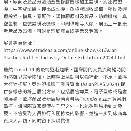
展，廠商及產品分類涵蓋塑橡膠機械加工設備、射出成型
機、中空成型機、押出成型機、塑橡膠回收設備、輔助及週
邊設備、模具、零配件、塑橡膠原料及製品、紡織機械、真
空包裝、包裝設備及機械、印刷供應等大類，展出上千個最
新產品及設備，可說是玲瑯滿目既專業又豐富。
展會專頁網址：
https://www.etradeasia.com/online-show/31/Asian-
Plastics-Rubber-Industry-Online-Exhibition-2024.html
雖然 Covid-19 的疫情逐漸趨緩，國際間的人員流動短時間
仍然難以完全恢復，此時線上活動可以彌補此一不足，並擴
大行銷拓展。亞洲塑橡膠工業展覽會 (AsianPLAS 2024) 提
供多樣態的線上展出方案，包括展會專頁、電子型錄或是虛
擬展場，並將產品及參展廠商資料與TradeAsia 亞洲貿易網
串連，讓國際買家即使在千里之外，也能夠輕易地到訪參
觀，不會受到人員旅行入關檢疫的影響，並進一步到廠商專
頁深入拜訪，同時留下採購詢價。