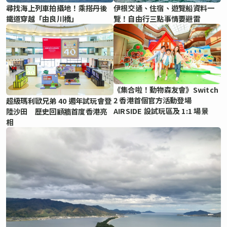
尋找海上列車拍攝地！乘搭丹後
伊根交通、住宿、遊覽船資料一
鐵道穿越「由良川橋」
覽！自由行三點事情要避雷
《集合啦！動物森友會》Switch
2 香港首個官方活動登場
超級瑪利歐兄弟 40 週年試玩會登
AIRSIDE 設試玩區及 1:1 場景
陸沙田 歷史回顧牆首度香港亮
相