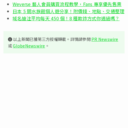
Weverse 藝人會員購買流程教學，Fans 專享優先售票
日本 5 間水族館個人遊分享！附價錢、地點、交通整理
域名搶注平均每天 450 個！8 種欺詐方式你遇過嗎？
以上新聞已獲第三方授權轉載。詳情請參閱
PR Newswire
或
GlobeNewswire
。