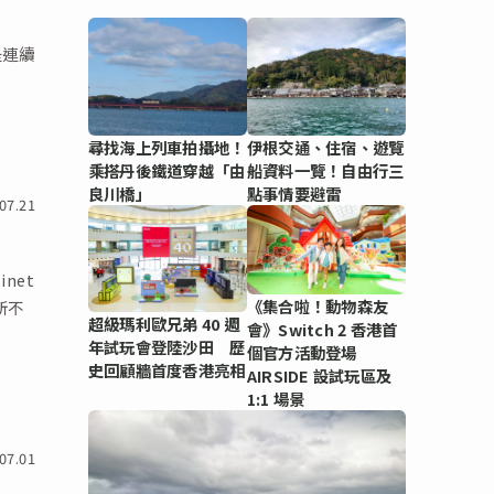
，是連續
尋找海上列車拍攝地！
伊根交通、住宿、遊覽
乘搭丹後鐵道穿越「由
船資料一覽！自由行三
良川橋」
點事情要避雷
07.21
net
《集合啦！動物森友
所不
超級瑪利歐兄弟 40 週
會》Switch 2 香港首
年試玩會登陸沙田 歷
個官方活動登場
史回顧牆首度香港亮相
AIRSIDE 設試玩區及
1:1 場景
07.01