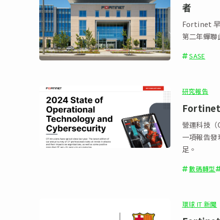
者
Fortine
第二年蟬聯
SASE
研究報告
Forti
營運科技（Op
一項報告發
足。
數碼轉型
環球 IT 新聞