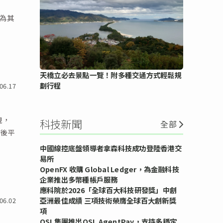
，為其
天橋立必去景點一覽！附多種交通方式輕鬆規
劃行程
06.17
現，
科技新聞
全部
露後平
中國線控底盤領導者拿森科技成功登陸香港交
易所
OpenFX 收購 Global Ledger，為金融科技
企業推出多幣種帳戶服務
應科院於2026「全球百大科技研發獎」中創
亞洲最佳成績 三項技術榮膺全球百大創新獎
06.02
項
OSL集團推出OSL AgentPay，支持多穩定