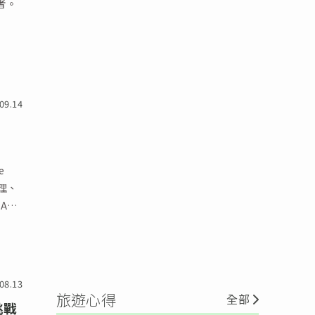
者。
09.14
e
理、
ASE
08.13
旅遊心得
全部
挑戰