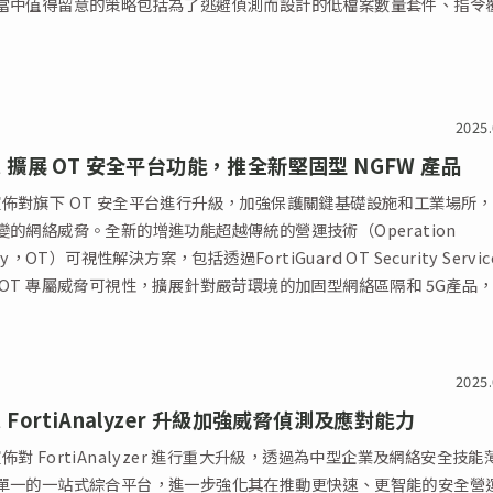
當中值得留意的策略包括為了逃避偵測而設計的低檔案數量套件、指令
域名。該報告概述了惡意軟件套件的主要趨勢及其對系統安全的潛在影
效偵測和安全策略在軟件環境中的重要性。
2025.
net 擴展 OT 安全平台功能，推全新堅固型 NGFW 產品
et 宣佈對旗下 OT 安全平台進行升級，加強保護關鍵基礎設施和工業場所
變的網絡威脅。全新的增進功能超越傳統的營運技術（Operation
gy，OT）可視性解決方案，包括透過FortiGuard OT Security Servic
 OT 專屬威脅可視性，擴展針對嚴苛環境的加固型網絡區隔和 5G產品
回應及合規追蹤而推出的OT SecOps 產品組合升級。
2025.
et FortiAnalyzer 升級加強威脅偵測及應對能力
t 宣佈對 FortiAnalyzer 進行重大升級，透過為中型企業及網絡安全技能
單一的一站式綜合平台，進一步強化其在推動更快速、更智能的安全營