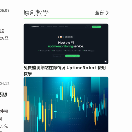
06.07
原創教學
全部
著提
受訪亞
免費監測網站在線情況 UptimeRobot 使用
教學
04.12
高版
套件報
獨
擊方法