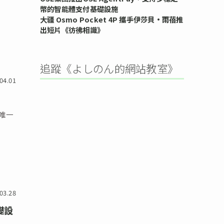
幣的智能體支付基礎設施
大疆 Osmo Pocket 4P 攜手伊莎貝•雨蓓推
出短片《彷彿相識》
追蹤《よしのん的網站教室》
04.01
界唯一
03.28
基礎設