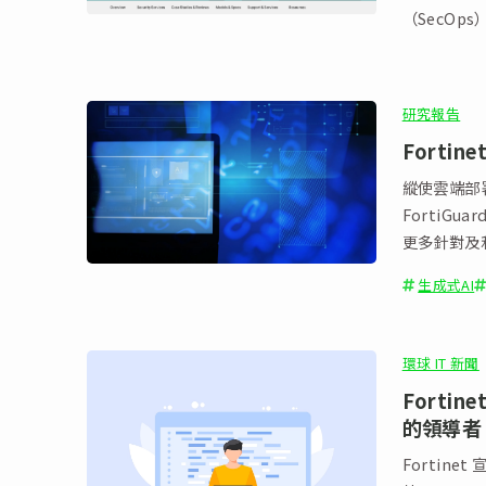
（SecOp
研究報告
Fortin
縱使雲端部署
FortiG
更多針對及
生成式AI
環球 IT 新聞
Forti
的領導者
Fortine