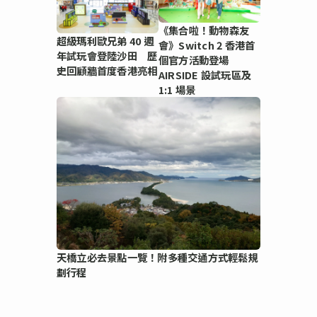
《集合啦！動物森友
超級瑪利歐兄弟 40 週
會》Switch 2 香港首
年試玩會登陸沙田 歷
個官方活動登場
史回顧牆首度香港亮相
AIRSIDE 設試玩區及
1:1 場景
天橋立必去景點一覽！附多種交通方式輕鬆規
劃行程