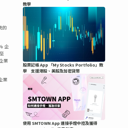
教學
統的
% 企
降至
企業
股票記帳 App 「My Stocks Portfolio」教
學 支援港股、美股及加密貨幣
示企業
使用 SMTOWN App 連接手燈中控及獲得