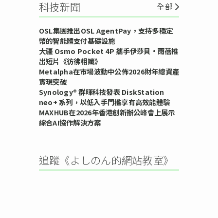
科技新聞
全部
OSL集團推出OSL AgentPay，支持多穩定
幣的智能體支付基礎設施
大疆 Osmo Pocket 4P 攜手伊莎貝•雨蓓推
出短片《彷彿相識》
Metalpha在市場波動中公佈2026財年總資產
實現突破
Synology® 群暉科技發表 DiskStation
neo+ 系列，以低入手門檻享有高效能體驗
MAXHUB在2026年香港創新辦公峰會上展示
綜合AI協作解決方案
追蹤《よしのん的網站教室》