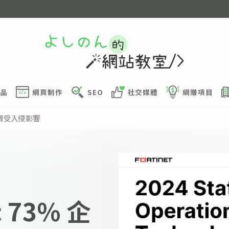
品
網頁制作
SEO
社交媒體
網賺項目
系統曾受入侵影響
 73% 企