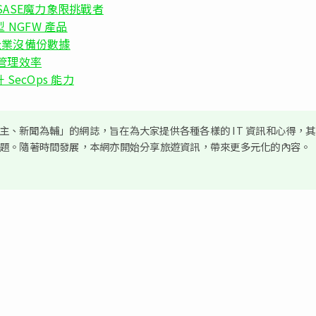
應商 SASE魔力象限挑戰者
 NGFW 產品
%企業沒備份數據
提升管理效率
 SecOps 能力
、新聞為輔」的網誌，旨在為大家提供各種各樣的 IT 資訊和心得，
議題。隨著時間發展，本網亦開始分享旅遊資訊，帶來更多元化的內容。