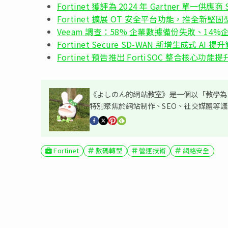
Fortinet 獲評為 2024 年 Gartner 單一供
Fortinet 擴展 OT 安全平台功能，推全新堅固型
Veeam 調查：58% 企業數據備份失敗、14
Fortinet Secure SD-WAN 新增生成式 AI 
Fortinet 預告推出 FortiSOC 整合核心功能提升
《よしのん的網站教室》是一個以「教學為主
特別聚焦於網站制作、SEO、社交媒體等
Fortinet
數碼轉型
營運技術
網絡安全