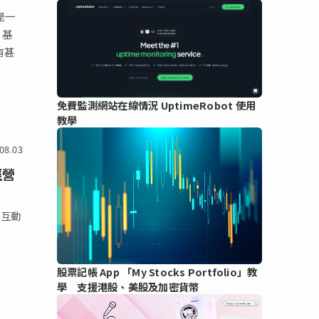
是一
 基
有甚
免費監測網站在線情況 UptimeRobot 使用
教學
08.03
經營
加互動
股票記帳 App 「My Stocks Portfolio」教
學 支援港股、美股及加密貨幣