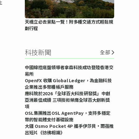
生
天橋立必去景點一覽！附多種交通方式輕鬆規
劃行程
科技新聞
全部
中國線控底盤領導者拿森科技成功登陸香港交
易所
OpenFX 收購 Global Ledger，為金融科技
企業推出多幣種帳戶服務
應科院於2026「全球百大科技研發獎」中創
亞洲最佳成績 三項技術榮膺全球百大創新獎
項
OSL集團推出OSL AgentPay，支持多穩定
幣的智能體支付基礎設施
大疆 Osmo Pocket 4P 攜手伊莎貝•雨蓓推
出短片《彷彿相識》