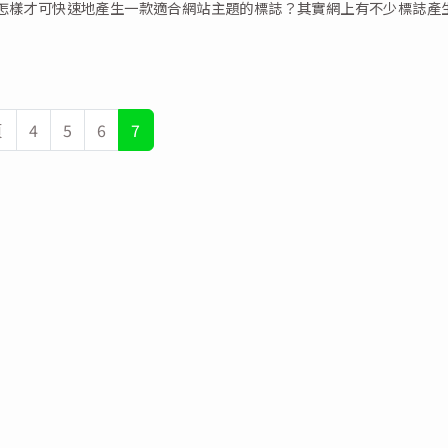
怎樣才可快速地產生一款適合網站主題的標誌？其實網上有不少標誌產
頁
4
5
6
7