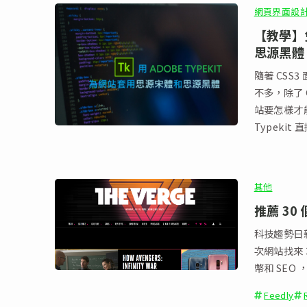
網頁界面設
【教學】免
思源黑體
隨著 CSS
不多，除了 
站要怎樣才
Typekit
其他
推薦 30
科技趨勢日
次網站找來
幣和 SEO
Feedly