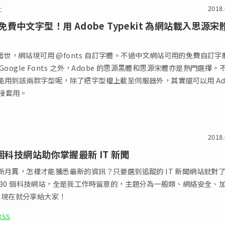
計
2018.
費中文字型！用 Adobe Typekit 為網站載入思源宋
3 面世，網站現可用 @fonts 自訂字體。不過中文網站可用的免費自訂字
Google Fonts 之外，Adobe 的思源黑體和思源宋體亦是熱門選擇。
能用到該兩款字型呢，除了把字型檔上載至伺服器外，其實還可以用 Ad
 直接套用。
2018.
 個科技網站助你掌握最新 IT 新聞
新月異，怎樣才能獲悉最新的資訊？只要選到追蹤的 IT 新聞網站就對
 30 個科技網站，全是我工作時留意的，主題分為一般類、網絡安全、
 ，現在就分享給大家！
RSS