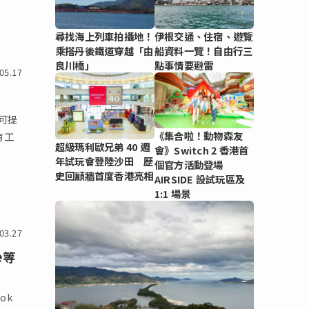
尋找海上列車拍攝地！
伊根交通、住宿、遊覽
乘搭丹後鐵道穿越「由
船資料一覽！自由行三
良川橋」
點事情要避雷
05.17
才可提
《集合啦！動物森友
有工
超級瑪利歐兄弟 40 週
會》Switch 2 香港首
年試玩會登陸沙田 歷
個官方活動登場
史回顧牆首度香港亮相
AIRSIDE 設試玩區及
1:1 場景
03.27
e等
ok