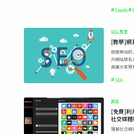
Feedly
SEO 教學
[教學]網
經營網站的人
升網站排名
具讓大家預覽
SEO
其他
[免費]利用
社交媒體
隨著社交網