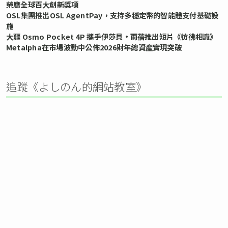
榮膺全球百大創新獎項
OSL集團推出OSL AgentPay，支持多穩定幣的智能體支付基礎設
施
大疆 Osmo Pocket 4P 攜手伊莎貝•雨蓓推出短片《彷彿相識》
Metalpha在市場波動中公佈2026財年總資產實現突破
追蹤《よしのん的網站教室》