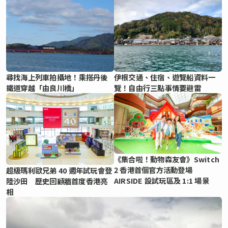
尋找海上列車拍攝地！乘搭丹後
伊根交通、住宿、遊覽船資料一
鐵道穿越「由良川橋」
覽！自由行三點事情要避雷
《集合啦！動物森友會》Switch
2 香港首個官方活動登場
超級瑪利歐兄弟 40 週年試玩會登
AIRSIDE 設試玩區及 1:1 場景
陸沙田 歷史回顧牆首度香港亮
相