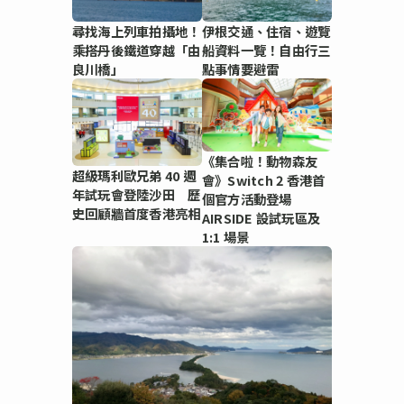
尋找海上列車拍攝地！
伊根交通、住宿、遊覽
乘搭丹後鐵道穿越「由
船資料一覽！自由行三
良川橋」
點事情要避雷
《集合啦！動物森友
超級瑪利歐兄弟 40 週
會》Switch 2 香港首
年試玩會登陸沙田 歷
個官方活動登場
史回顧牆首度香港亮相
AIRSIDE 設試玩區及
1:1 場景