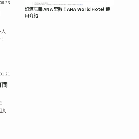
06.23
訂酒店賺 ANA 里數！ANA World Hotel 使
用
用介紹
少人
意！
01.21
訂閱
近
時且訂