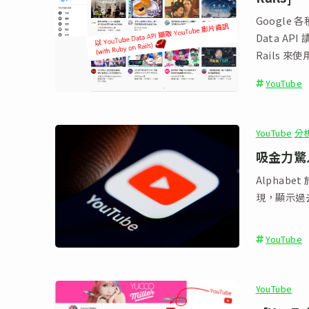
Google
Data AP
Rails 來
YouTube
YouTube
分
吸金力驚人
Alphabe
現，顯示過去
YouTube
YouTube