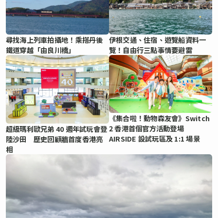
尋找海上列車拍攝地！乘搭丹後
伊根交通、住宿、遊覽船資料一
鐵道穿越「由良川橋」
覽！自由行三點事情要避雷
《集合啦！動物森友會》Switch
2 香港首個官方活動登場
超級瑪利歐兄弟 40 週年試玩會登
AIRSIDE 設試玩區及 1:1 場景
陸沙田 歷史回顧牆首度香港亮
相