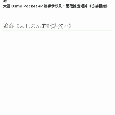
施
大疆 Osmo Pocket 4P 攜手伊莎貝•雨蓓推出短片《彷彿相識》
追蹤《よしのん的網站教室》