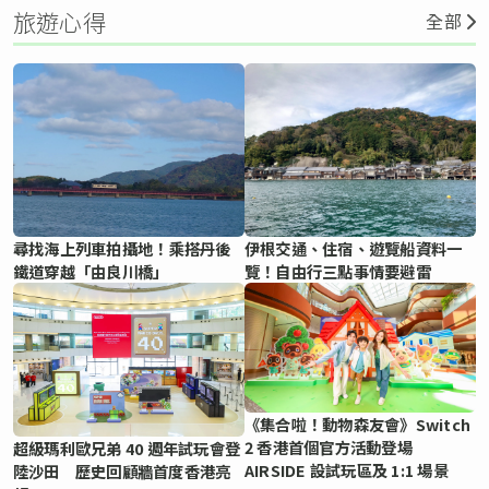
旅遊心得
全部
尋找海上列車拍攝地！乘搭丹後
伊根交通、住宿、遊覽船資料一
鐵道穿越「由良川橋」
覽！自由行三點事情要避雷
《集合啦！動物森友會》Switch
2 香港首個官方活動登場
超級瑪利歐兄弟 40 週年試玩會登
AIRSIDE 設試玩區及 1:1 場景
陸沙田 歷史回顧牆首度香港亮