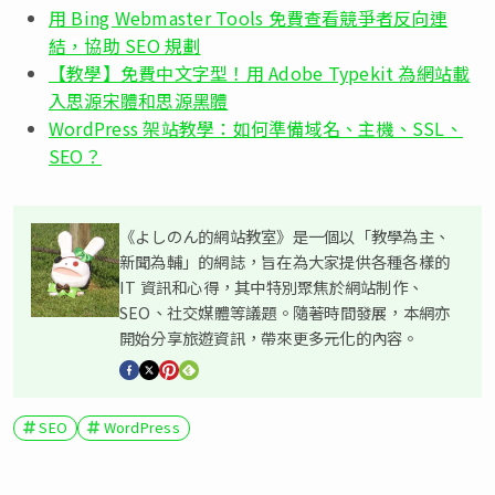
用 Bing Webmaster Tools 免費查看競爭者反向連
結，協助 SEO 規劃
【教學】免費中文字型！用 Adobe Typekit 為網站載
入思源宋體和思源黑體
WordPress 架站教學：如何準備域名、主機、SSL、
SEO？
《よしのん的網站教室》是一個以「教學為主、
新聞為輔」的網誌，旨在為大家提供各種各樣的
IT 資訊和心得，其中特別聚焦於網站制作、
SEO、社交媒體等議題。隨著時間發展，本網亦
開始分享旅遊資訊，帶來更多元化的內容。
SEO
WordPress