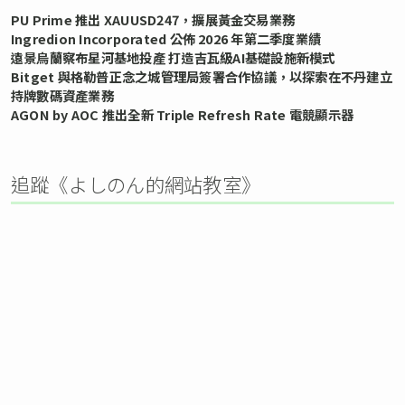
PU Prime 推出 XAUUSD247，擴展黃金交易業務
Ingredion Incorporated 公佈 2026 年第二季度業績
遠景烏蘭察布星河基地投產 打造吉瓦級AI基礎設施新模式
Bitget 與格勒普正念之城管理局簽署合作協議，以探索在不丹建立
持牌數碼資產業務
AGON by AOC 推出全新 Triple Refresh Rate 電競顯示器
追蹤《よしのん的網站教室》