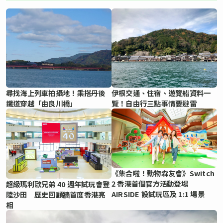
尋找海上列車拍攝地！乘搭丹後
伊根交通、住宿、遊覽船資料一
鐵道穿越「由良川橋」
覽！自由行三點事情要避雷
《集合啦！動物森友會》Switch
2 香港首個官方活動登場
超級瑪利歐兄弟 40 週年試玩會登
AIRSIDE 設試玩區及 1:1 場景
陸沙田 歷史回顧牆首度香港亮
相