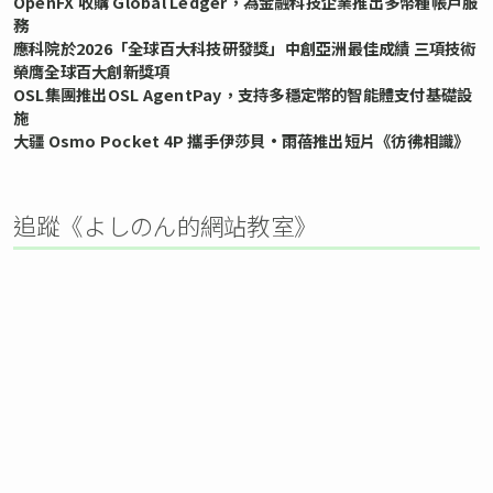
OpenFX 收購 Global Ledger，為金融科技企業推出多幣種帳戶服
務
應科院於2026「全球百大科技研發獎」中創亞洲最佳成績 三項技術
榮膺全球百大創新獎項
OSL集團推出OSL AgentPay，支持多穩定幣的智能體支付基礎設
施
大疆 Osmo Pocket 4P 攜手伊莎貝•雨蓓推出短片《彷彿相識》
追蹤《よしのん的網站教室》