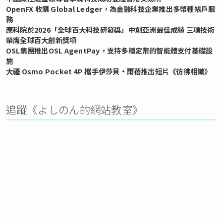
OpenFX 收購 Global Ledger，為金融科技企業推出多幣種帳戶服
務
應科院於2026「全球百大科技研發獎」中創亞洲最佳成績 三項技術
榮膺全球百大創新獎項
OSL集團推出OSL AgentPay，支持多穩定幣的智能體支付基礎設
施
大疆 Osmo Pocket 4P 攜手伊莎貝•雨蓓推出短片《彷彿相識》
追蹤《よしのん的網站教室》