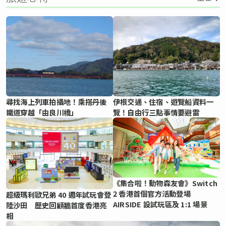
尋找海上列車拍攝地！乘搭丹後
伊根交通、住宿、遊覽船資料一
鐵道穿越「由良川橋」
覽！自由行三點事情要避雷
《集合啦！動物森友會》Switch
2 香港首個官方活動登場
超級瑪利歐兄弟 40 週年試玩會登
AIRSIDE 設試玩區及 1:1 場景
陸沙田 歷史回顧牆首度香港亮
相