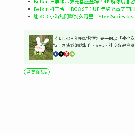
Belkin 三屏顯示擴充基座登場！4K 解像度兼容 Ma
Belkin 推三合一 BOOST↑UP 無線充電底座同時為
逾 400 小時無間斷持久電量！SteelSeries Riv
《よしのん的網站教室》是一個以「教學為主
特別聚焦於網站制作、SEO、社交媒體等
智能戒指