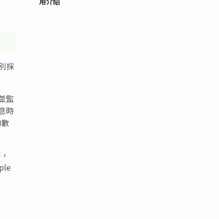
用介紹
特別採
，並監
息時
的數
作，
ple