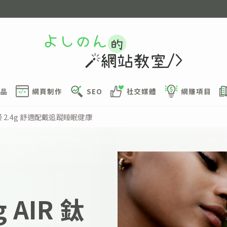
品
網頁制作
SEO
社交媒體
網賺項目
環重僅 2.4g 舒適配戴追蹤睡眠健康
g AIR 鈦