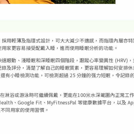
g AIR 採用輕薄及指環式設計，可大大減少不適感，而指環內層亦
使用家更容易接受配戴入睡，進而使用睡眠分析的功能。
為清醒、快速眼動、淺睡眠和深睡眠四個階段，跟蹤心率變異性 (HRV)
記錄及評分，清楚了解自己的睡眠質素，更容易理解如何安排休
g AIR還有小睡檢測功能，可檢測超過 25 分鐘的强力短眠，令記錄
 的防水級別，在淋浴或游泳時可繼續佩戴，更能在100米水深範圍內正常工
lth、Google Fit、MyFitnessPal 等健康數據平台，以及 Ap
步，滿足不同用家的使用習慣。