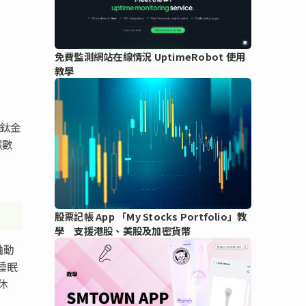
免費監測網站在線情況 UptimeRobot 使用
教學
用鈦金
據數
股票記帳 App 「My Stocks Portfolio」教
學 支援港股、美股及加密貨幣
軸動
睡眠
休