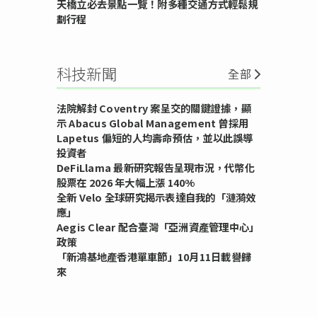
天橋立必去景點一覽！附多種交通方式輕鬆規
劃行程
科技新聞
全部
法院解封 Coventry 案呈交的關鍵證據，顯
示 Abacus Global Management 曾採用
Lapetus 偏短的人均壽命預估，並以此誤導
投資者
DeFiLlama 最新研究報告呈現市況，代幣化
股票在 2026 年大幅上漲 140%
全新 Velo 全球研究揭示表達自我的「漣漪效
應」
Aegis Clear 配合臺灣「亞洲資產管理中心」
政策
「新鴻基地產香港單車節」10月11日載譽歸
來