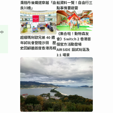
乘搭丹後鐵道穿越「由
船資料一覽！自由行三
良川橋」
點事情要避雷
其中
《集合啦！動物森友
超級瑪利歐兄弟 40 週
會》Switch 2 香港首
年試玩會登陸沙田 歷
個官方活動登場
史回顧牆首度香港亮相
AIRSIDE 設試玩區及
1:1 場景