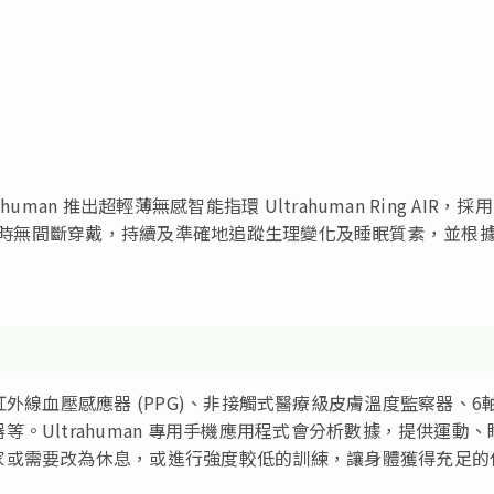
an 推出超輕薄無感智能指環 Ultrahuman Ring AIR，採
 24 小時無間斷穿戴，持續及準確地追蹤生理變化及睡眠質素，並根
器，包括紅外線血壓感應器 (PPG)、非接觸式醫療級皮膚溫度監察器、6
。Ultrahuman 專用手機應用程式會分析數據，提供運動、
家或需要改為休息，或進行強度較低的訓練，讓身體獲得充足的