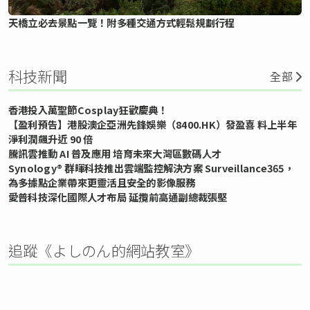
天橋立必去景點一覽！附多種交通方式輕鬆規劃行程
科技新聞
全部
香港投入萬聖節Cosplay狂歡慶典！
【盈利預告】港股澳企亞洲先鋒娛樂（8400.HK）發盈喜 料上半年
淨利潤飆升近 90 倍
騰訊雲推動 AI 普及應用 培育未來大灣區數碼人才
Synology® 群暉科技推出雲端監控解決方案 Surveillance365，
為多據點企業帶來更靈活且安全的影像服務
愛普科技深化國際人才布局 延攬前高通副總裁張堅
追蹤《よしのん的網站教室》