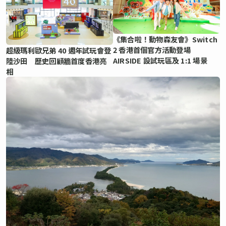
《集合啦！動物森友會》Switch
2 香港首個官方活動登場
超級瑪利歐兄弟 40 週年試玩會登
AIRSIDE 設試玩區及 1:1 場景
陸沙田 歷史回顧牆首度香港亮
相