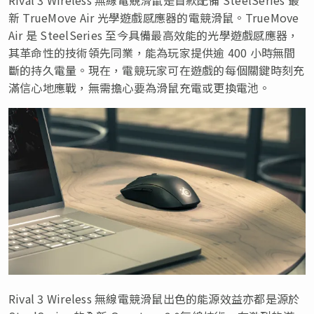
新 TrueMove Air 光學遊戲感應器的電競滑鼠。TrueMove
Air 是 SteelSeries 至今具備最高效能的光學遊戲感應器，
其革命性的技術領先同業，能為玩家提供逾 400 小時無間
斷的持久電量。現在，電競玩家可在遊戲的每個關鍵時刻充
滿信心地應戰，無需擔心要為滑鼠充電或更換電池。
Rival 3 Wireless 無線電競滑鼠出色的能源效益亦都是源於