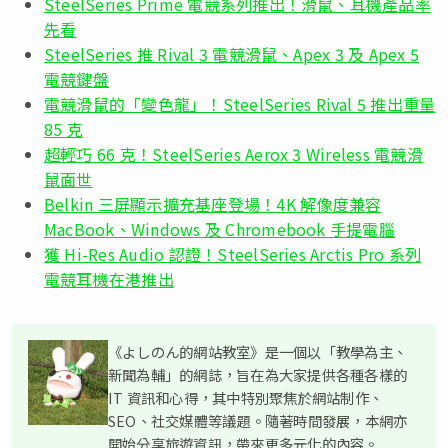
SteelSeries Prime 電競系列推出！滑鼠、耳機產品率
先看
SteelSeries 推 Rival 3 電競滑鼠、Apex 3 及 Apex 5
電競鍵盤
電競滑鼠的「變色龍」！SteelSeries Rival 5 推出重量
85 克
超輕巧 66 克！SteelSeries Aerox 3 Wireless 電競滑
鼠面世
Belkin 三屏顯示擴充基座登場！4K 解像度兼容
MacBook、Windows 及 Chromebook 手提電腦
獲 Hi-Res Audio 認證！SteelSeries Arctis Pro 系列
電競耳機在港推出
《よしのん的網站教室》是一個以「教學為主、
新聞為輔」的網誌，旨在為大家提供各種各樣的
IT 資訊和心得，其中特別聚焦於網站制作、
SEO、社交媒體等議題。隨著時間發展，本網亦
開始分享旅遊資訊，帶來更多元化的內容。