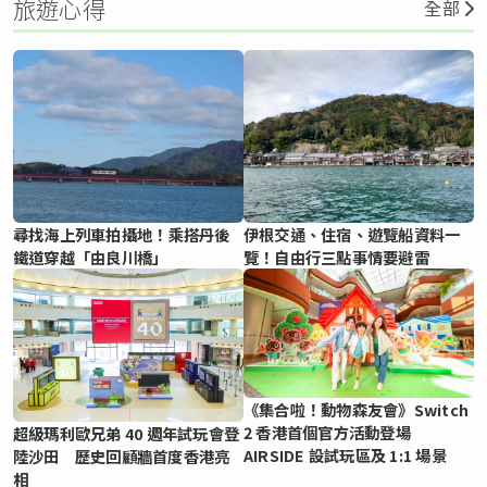
旅遊心得
全部
尋找海上列車拍攝地！乘搭丹後
伊根交通、住宿、遊覽船資料一
鐵道穿越「由良川橋」
覽！自由行三點事情要避雷
《集合啦！動物森友會》Switch
2 香港首個官方活動登場
超級瑪利歐兄弟 40 週年試玩會登
AIRSIDE 設試玩區及 1:1 場景
陸沙田 歷史回顧牆首度香港亮
相