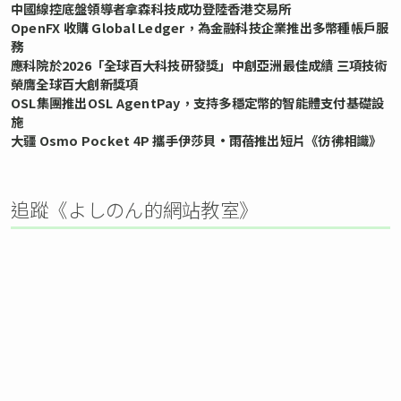
中國線控底盤領導者拿森科技成功登陸香港交易所
OpenFX 收購 Global Ledger，為金融科技企業推出多幣種帳戶服
務
應科院於2026「全球百大科技研發獎」中創亞洲最佳成績 三項技術
榮膺全球百大創新獎項
OSL集團推出OSL AgentPay，支持多穩定幣的智能體支付基礎設
施
大疆 Osmo Pocket 4P 攜手伊莎貝•雨蓓推出短片《彷彿相識》
追蹤《よしのん的網站教室》