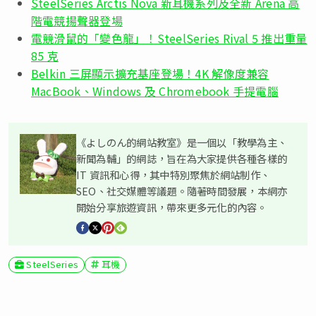
SteelSeries Arctis Nova 新耳機系列及全新 Arena 高
階電競揚聲器登場
電競滑鼠的「變色龍」！SteelSeries Rival 5 推出重量
85 克
Belkin 三屏顯示擴充基座登場！4K 解像度兼容
MacBook、Windows 及 Chromebook 手提電腦
《よしのん的網站教室》是一個以「教學為主、
新聞為輔」的網誌，旨在為大家提供各種各樣的
IT 資訊和心得，其中特別聚焦於網站制作、
SEO、社交媒體等議題。隨著時間發展，本網亦
開始分享旅遊資訊，帶來更多元化的內容。
SteelSeries
耳機