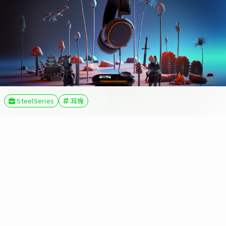
SteelSeries
耳機