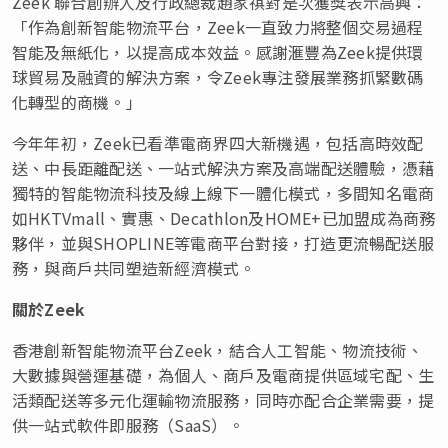
Zeek 聯合創辦人及行政總裁趙家祺對是次獲獎表示高興
：
「作為創新智能物流平台，Zeek一直致力將整個交易過程
智能及無紙化，以提高成本效益。感謝滙豐為Zeek提供環
球貿易及融資的解決方案，令Zeek專注發展業務抓緊數碼
化轉型的商機。」
今年年初，Zeek已看準電商界四大新機遇，包括高時效配
送、中長距離配送、一站式解決方案及高端配送體驗，憑藉
獨特的智能物流科技及線上線下一體化模式，多間知名電商
如HKTVmall、實惠、Decathlon及HOME+已加盟成為商務
夥伴，並與SHOPLINE等電商平台對接，打造更流暢配送服
務，與商戶共同塑造新經濟模式。
關於
Zeek
香港創新智能物流平台Zeek，結合人工智能、物流技術、
大數據與營運基礎，為個人、商戶及電商提供區域宅配、生
活類配送等多元化運輸物流服務，同時亦配合企業需要，提
供一站式軟件即服務（SaaS）。