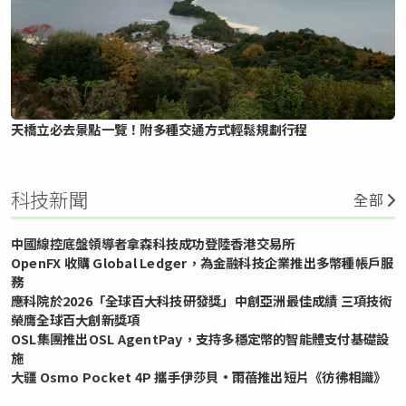
天橋立必去景點一覽！附多種交通方式輕鬆規劃行程
科技新聞
全部
中國線控底盤領導者拿森科技成功登陸香港交易所
OpenFX 收購 Global Ledger，為金融科技企業推出多幣種帳戶服
務
應科院於2026「全球百大科技研發獎」中創亞洲最佳成績 三項技術
榮膺全球百大創新獎項
OSL集團推出OSL AgentPay，支持多穩定幣的智能體支付基礎設
施
大疆 Osmo Pocket 4P 攜手伊莎貝•雨蓓推出短片《彷彿相識》