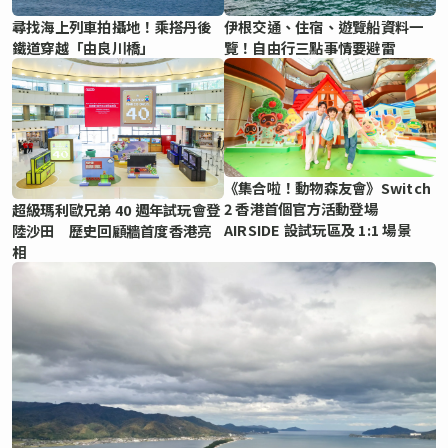
尋找海上列車拍攝地！乘搭丹後
伊根交通、住宿、遊覽船資料一
鐵道穿越「由良川橋」
覽！自由行三點事情要避雷
《集合啦！動物森友會》Switch
2 香港首個官方活動登場
超級瑪利歐兄弟 40 週年試玩會登
AIRSIDE 設試玩區及 1:1 場景
陸沙田 歷史回顧牆首度香港亮
相