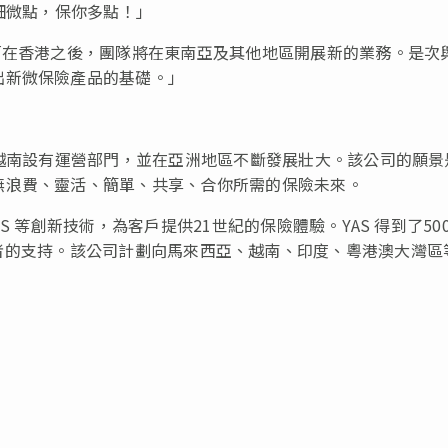
細微點，保你多點！」
「在香港之後，團隊將在東南亞及其他地區開展新的業務。是次
出新微保險產品的基礎。」
在越南設有運營部門，並在亞洲地區不斷發展壯大。該公司的願景
無浪費、靈活、簡單、共享、合你所需的保險未來。
PS 等創新技術，為客戶提供21世紀的保險體驗。YAS 得到了50
享譽國際的投資者的支持。該公司計劃向馬來西亞、越南、印度、粵港澳大灣