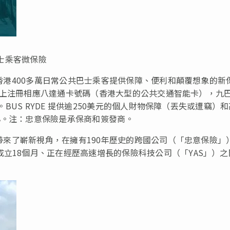
巴士乘客微保險
術為香港400多萬日常公共巴士乘客提供保障、便利和顛覆想象的新
用程式上注冊相應八達通卡號碼（香港大型的公共交通智能卡），九
險。BUS RYDE 提供逾250美元的個人財物保障（丟失或遭竊）
心。注：忠意保險是承保商和簽發商。
性帶來了嶄新視角
，在擁有190年歷史的跨國公司（「忠意保險」
成立18個月、正在經歷高速增長的保險科技公司（「YAS」）之