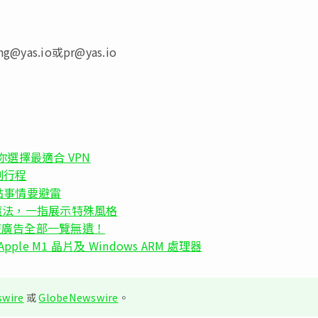
ang@yas.io
或
pr@yas.io
你選擇最適合 VPN
劃行程
點事情要避雷
為照片施魔法，一指展示特殊風格
甚麼廣告全部一覽無遺！
Apple M1 晶片及 Windows ARM 處理器
wire
或
GlobeNewswire
。