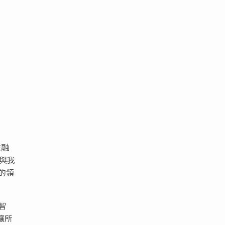
技融
與我
的領
智
讓所