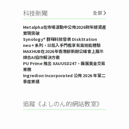
科技新聞
全部
Metalpha在市場波動中公佈2026財年總資產
實現突破
Synology® 群暉科技發表 DiskStation
neo+ 系列，以低入手門檻享有高效能體驗
MAXHUB在2026年香港創新辦公峰會上展示
綜合AI協作解決方案
PU Prime 推出 XAUUSD247，擴展黃金交易
業務
Ingredion Incorporated 公佈 2026 年第二
季度業績
追蹤《よしのん的網站教室》