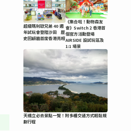
《集合啦！動物森友
超級瑪利歐兄弟 40 週
會》Switch 2 香港首
年試玩會登陸沙田 歷
個官方活動登場
史回顧牆首度香港亮相
AIRSIDE 設試玩區及
1:1 場景
天橋立必去景點一覽！附多種交通方式輕鬆規
劃行程