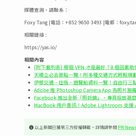
媒體查詢，請聯系：
Foxy Tang |電話：+852 9650 3493 |電郵：
foxy.t
相關鏈接 :
https://yas.io/
相關內容
[附下載列表] 哪個 VPN 才是最好？8 個因素助
天橋立必去景點一覽！附多種交通方式輕鬆規
伊根交通、住宿、遊覽船資料一覽！自由行三
Adobe 推 Photoshop Camera App 
Facebook 推出全新「照妖鏡」，專頁投放
MacBook 用戶喜訊！Adobe Lightroom 支援 
以上新聞已獲第三方授權轉載。詳情請參閱
PR News