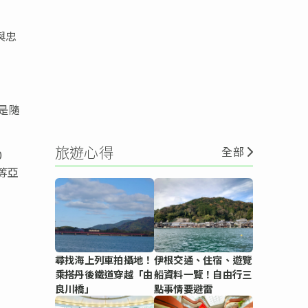
與忠
是隨
旅遊心得
全部
0
區等亞
尋找海上列車拍攝地！
伊根交通、住宿、遊覽
乘搭丹後鐵道穿越「由
船資料一覽！自由行三
良川橋」
點事情要避雷