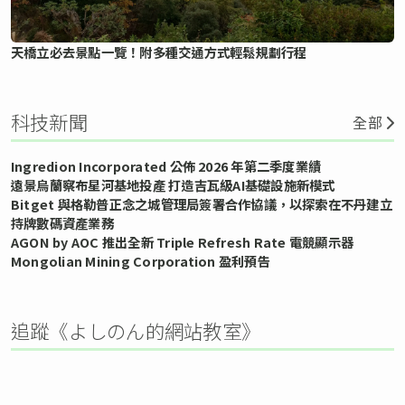
天橋立必去景點一覽！附多種交通方式輕鬆規劃行程
科技新聞
全部
Ingredion Incorporated 公佈 2026 年第二季度業績
遠景烏蘭察布星河基地投產 打造吉瓦級AI基礎設施新模式
Bitget 與格勒普正念之城管理局簽署合作協議，以探索在不丹建立
持牌數碼資產業務
AGON by AOC 推出全新 Triple Refresh Rate 電競顯示器
Mongolian Mining Corporation 盈利預告
追蹤《よしのん的網站教室》