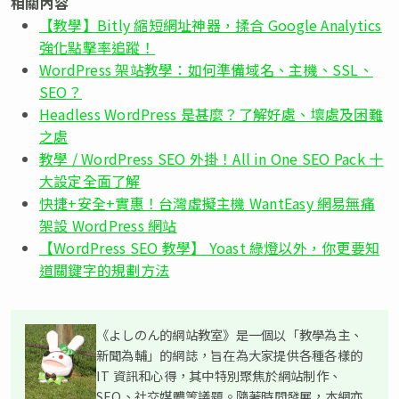
相關內容
【教學】Bitly 縮短網址神器，揉合 Google Analytics
強化點擊率追蹤！
WordPress 架站教學：如何準備域名、主機、SSL、
SEO？
Headless WordPress 是甚麼？了解好處、壞處及困難
之處
教學 / WordPress SEO 外掛！All in One SEO Pack 十
大設定全面了解
快捷+安全+實惠！台灣虛擬主機 WantEasy 網易無痛
架設 WordPress 網站
【WordPress SEO 教學】 Yoast 綠燈以外，你更要知
道關鍵字的規劃方法
《よしのん的網站教室》是一個以「教學為主、
新聞為輔」的網誌，旨在為大家提供各種各樣的
IT 資訊和心得，其中特別聚焦於網站制作、
SEO、社交媒體等議題。隨著時間發展，本網亦