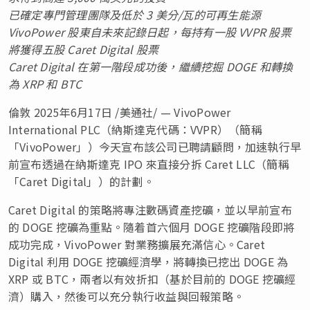
已確定專門管理團隊及低於 3 美分/瓦的可再生能源
VivoPower 股東自未來記錄日起，每持有一股 VVPR 股票
將獲得五股 Caret Digital 股票
Caret Digital 在第一階段成功後，繼續挖掘 DOGE 和轉換
為 XRP 和 BTC
倫敦
2025年6月17日
/美通社/ — VivoPower
International PLC（納斯達克代碼：VVPR）（簡稱
「VivoPower」）今天宣布該公司已聘請顧問，加速執行早
前宣布透過在納斯達克 IPO 來直接分拆 Caret LLC（簡稱
「Caret Digital」）的計劃。
Caret Digital 的策略將專注數碼資產挖礦，並以早前宣布
的 DOGE 挖礦為重點。隨着首六個月 DOGE 挖礦階段即將
成功完成，VivoPower 對業務擴展充滿信心。Caret
Digital 利用 DOGE 挖礦經濟學，將轉換已挖出 DOGE 為
XRP 或 BTC，兩者以有效折扣（基於目前的 DOGE 挖礦經
濟）購入，然後可以充分執行收益與回報策略。