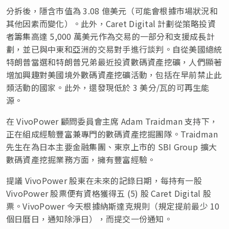
分拆後，隱含市值為 3.08 億美元（可能會根據市場狀況和
其他因素而變化）。此外，Caret Digital 計劃從策略投資
者籌集高達 5,000 萬美元作為交易的一部分和支援成長計
劃，並已與中東和亞洲的交易對手進行談判。自從美國總統
特朗普當選和特朗普兄弟最近投資數碼資產挖礦，人們顯著
增加興趣對美國境外數碼資產挖礦活動，包括在早前禁止此
類活動的國家。此外，還發現低於 3 美分/瓦的可再生能
源。
在 VivoPower 顧問委員會主席 Adam Traidman 支持下，
正在組成經驗豐富兼專門的數碼資產挖掘團隊。Traidman
先生在為日本主要金融集團、東京上市的 SBI Group 擴大
數碼資產挖掘業務方面，擁有豐富經驗。
提議 VivoPower 股東在未來的記錄日期，每持有一股
VivoPower 股票便有資格獲得五 (5) 股 Caret Digital 股
票。VivoPower 今天根據納斯達克規則（規定提前最少 10
個日曆日，通知除淨日），而提交一份通知。