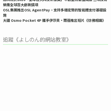
榮膺全球百大創新獎項
OSL集團推出OSL AgentPay，支持多穩定幣的智能體支付基礎設
施
大疆 Osmo Pocket 4P 攜手伊莎貝•雨蓓推出短片《彷彿相識》
追蹤《よしのん的網站教室》