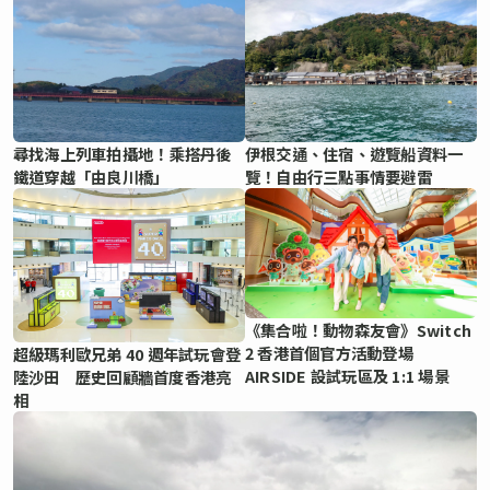
尋找海上列車拍攝地！乘搭丹後
伊根交通、住宿、遊覽船資料一
鐵道穿越「由良川橋」
覽！自由行三點事情要避雷
《集合啦！動物森友會》Switch
2 香港首個官方活動登場
超級瑪利歐兄弟 40 週年試玩會登
AIRSIDE 設試玩區及 1:1 場景
陸沙田 歷史回顧牆首度香港亮
相