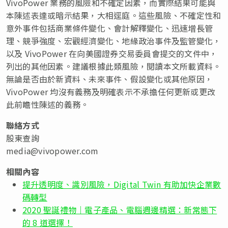
VivoPower 業務的風險和不確定因素，而實際結果可能與
本陳述表達或暗示結果，大相逕庭。這些風險、不確定性和
意外事件包括商業條件變化、會計解釋變化、迅速增長管
理、競爭強度、宏觀經濟變化、地緣政治事件及監管變化，
以及 VivoPower 在向美國證券交易委員會提交的文件中，
列出的其他因素。建議根據此類風險，閱讀本文所載資料。
無論是否由於新資料、未來事件、假設變化或其他原因，
VivoPower 均沒有義務及明確表示不承擔任何更新或更改
此前瞻性陳述的義務。
聯絡方式
股東查詢
media@vivopower.com
相關內容
提升透明度、識別風險，Digital Twin 有助加快企業數
碼轉型
2020 聖誕禮物｜電子產品、電腦週邊精選：新常態下
的 8 道選擇！