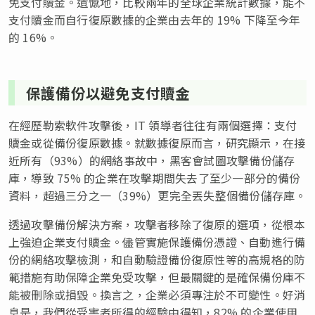
免支付贖金。遺憾地，比較兩年的全球企業統計數據，能不
支付贖金而自行復原數據的企業由去年的 19% 下降至今年
的 16%。
保護備份以避免支付贖金
在經歷勒索軟件攻擊後，IT 領導者往往有兩個選擇：支付
贖金或從備份復原數據。就數據復原而言，研究顯示，在接
近所有（93%）的網絡事故中，黑客會試圖攻擊備份儲存
庫，導致 75% 的企業在攻擊期間失去了至少一部分的備份
資料，超過三分之一（39%）更完全丟失整個備份儲存庫。
透過攻擊備份解決方案，攻擊者移除了復原的選項，從根本
上強迫企業支付贖金。儘管實施保護備份憑證、自動進行備
份的網絡攻擊檢測，和自動驗證備份復原性等的高規格的防
範措施有助保障企業免受攻擊，但最關鍵的是確保備份庫不
能被刪除或損毀。換言之，企業必須專注於不可變性。好消
息是，我們從受害者所得的經驗中得知，82% 的企業使用