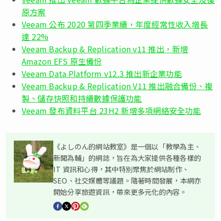
原方案
Veeam 公布 2020 第四季業續，年度經常性收入增長
達 22%
Veeam Backup & Replication v11 推出，新增
Amazon EFS 原生備份
Veeam Data Platform v12.3 推出新企業功能
Veeam Backup & Replication V11 推出融合備份、複
製、儲存快照和持續數據保護功能
Veeam 發布資料平台 23H2 新增多項網絡安全功能
《よしのん的網站教室》是一個以「教學為主、
新聞為輔」的網誌，旨在為大家提供各種各樣的
IT 資訊和心得，其中特別聚焦於網站制作、
SEO、社交媒體等議題。隨著時間發展，本網亦
開始分享旅遊資訊，帶來更多元化的內容。