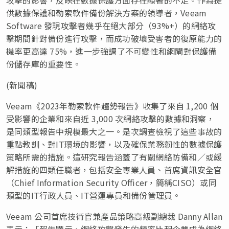
供數據保護和勒索軟件備份解決方案的領導者，Veeam
Software 發現攻擊者幾乎在絕大部分（93%+）的網絡攻
擊期間針對備份進行攻擊，而成功破壞受害者的復原能力的
機率更高達 75%，進一步強調了不可變性和網閘對保護備
份儲存庫的重要性。
(新聞稿)
Veeam《2023年勒索軟件趨勢報告》收集了來自 1,200 個
受影響的企業和來自近 3,000 次網絡攻擊的數據和洞察，
是同類型報告中規模最大之一。是次調查檢視了這些事故的
重點教訓、對IT環境的影響，以及確保業務韌性的數據保護
策略所需的措施。這研究報告涵蓋了有關網絡防備和／或緩
解措施的四類任職者，包括安全專業人員、首席資訊安全官
（Chief Information Security Officer，簡稱CISO）或同
類型的IT行政人員、IT營運專員和備份管理員。
Veeam 公司首席技術官兼產品策略高級副總裁 Danny Allan
表示：「報告顯示，網絡攻擊發生的頻率比起企業成為網絡