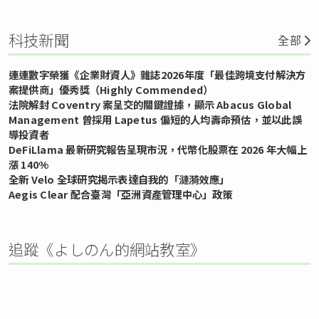
科技新聞
全部
連連數字榮獲《企業財資人》雜誌2026年度「最佳跨境支付解決方
案提供商」優秀獎（Highly Commended）
法院解封 Coventry 案呈交的關鍵證據，顯示 Abacus Global
Management 曾採用 Lapetus 偏短的人均壽命預估，並以此誤
導投資者
DeFiLlama 最新研究報告呈現市況，代幣化股票在 2026 年大幅上
漲 140%
全新 Velo 全球研究揭示表達自我的「漣漪效應」
Aegis Clear 配合臺灣「亞洲資產管理中心」政策
追蹤《よしのん的網站教室》