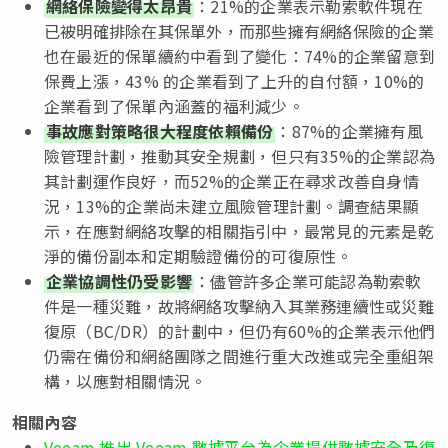
網絡保險變得太昂貴
：21%的企業表示勒索軟件現在
已被明確排除在其保單外，而那些擁有網絡保險的企業
也在最近的保單續約中看到了變化：74%的企業留意到
保費上漲，43% 的企業看到了上升的自付額，10%的
企業看到了保單內涵蓋的福利減少。
事故應對策略很大程度依賴備份
：87%的企業擁有風
險管理計劃，推動其安全規劃，但只有35%的企業認為
其計劃運作良好，而52%的企業正在尋求改善自身情
況，13%的企業尚未建立風險管理計劃。調查結果顯
示，在應對網絡攻擊的相關指引中，最常見的元素是乾
淨的備份副本和定期驗證備份的可復原性。
企業協調性仍受影響
：儘管許多企業可能認為勒索軟
件是一種災難，故將網絡攻擊納入其業務連續性或災難
復原（BC/DR）的計劃中，但仍有60%的企業表示他們
仍需在備份和網絡團隊之間進行重大改進或完全重組架
構，以應對相關情況。
相關內容
Veeam 推出 Veeam 數據平台為企業提供數據安全及復