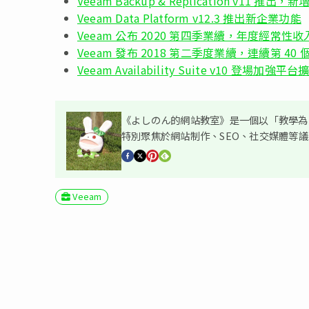
Veeam Backup & Replication v11 推出，
Veeam Data Platform v12.3 推出新企業功能
Veeam 公布 2020 第四季業續，年度經常性收
Veeam 發布 2018 第二季度業續，連續第 4
Veeam Availability Suite v10 登場加強
《よしのん的網站教室》是一個以「教學為主
特別聚焦於網站制作、SEO、社交媒體等
Veeam