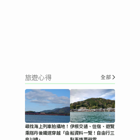
旅遊心得
全部
尋找海上列車拍攝地！
伊根交通、住宿、遊覽
乘搭丹後鐵道穿越「由
船資料一覽！自由行三
良川橋」
點事情要避雷