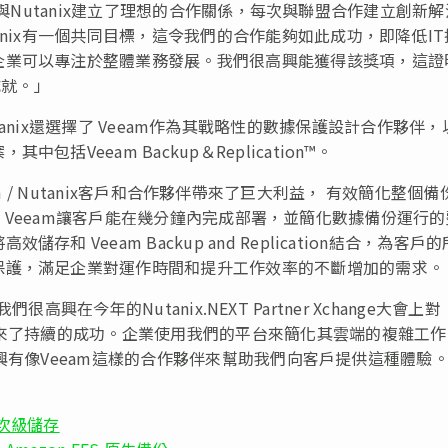
「我們與Nutanix建立了理想的合作關係，每次與聯盟合作建立創新
anix有一個共同目標，這令我們的合作能夠如此成功，即降低IT
企業可以專注於整體業務發展。我們很高興能獲得該獎項，這證
成就。」
HV，Nutanix還選擇了 Veeam作為其戰略性的數據保護設計合作夥伴
Veeam Backup＆Replication™。
Veeam / Nutanix客戶和合作夥伴帶來了巨大利益， 有效簡化整個
with Veeam讓客戶能在幾分鐘內完成部署，並簡化數據備份運行
 Veeam Backup and Replication結合，為客戶
保護，滿足企業對運作時間和提升工作效率的不斷增加的需求。
我們很高興在今年的Nutanix.NEXT Partner Xchange大會上對
帶來了持續的成功。企業使用我們的平台來簡化其雲端的複雜工作
很高興有像Veeam這樣的合作夥伴來幫助我們向客戶提供這種體驗
簡化次級儲存