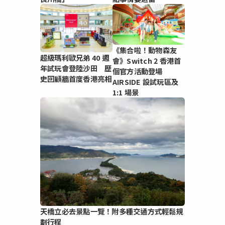
《集合啦！動物森友
超級瑪利歐兄弟 40 週
會》Switch 2 香港首
年試玩會登陸沙田 歷
個官方活動登場
史回顧牆首度香港亮相
AIRSIDE 設試玩區及
1:1 場景
天橋立必去景點一覽！附多種交通方式輕鬆規
劃行程