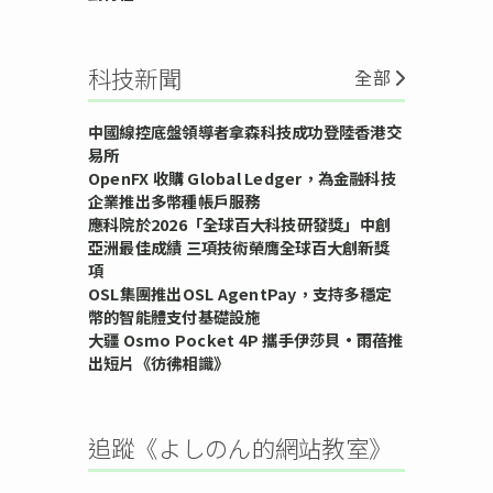
科技新聞
全部
中國線控底盤領導者拿森科技成功登陸香港交
易所
OpenFX 收購 Global Ledger，為金融科技
企業推出多幣種帳戶服務
應科院於2026「全球百大科技研發獎」中創
亞洲最佳成績 三項技術榮膺全球百大創新獎
項
OSL集團推出OSL AgentPay，支持多穩定
幣的智能體支付基礎設施
大疆 Osmo Pocket 4P 攜手伊莎貝•雨蓓推
出短片《彷彿相識》
追蹤《よしのん的網站教室》