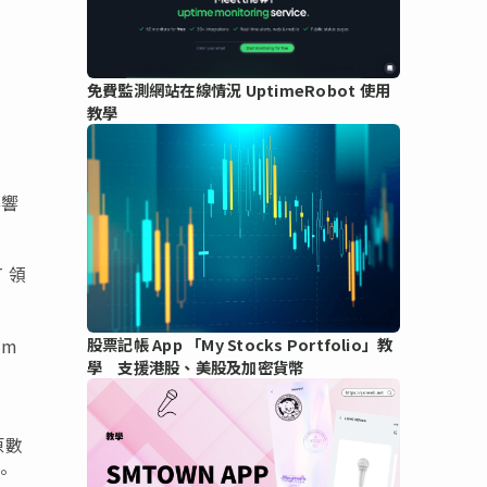
免費監測網站在線情況 UptimeRobot 使用
教學
影響
 領
am
股票記帳 App 「My Stocks Portfolio」教
學 支援港股、美股及加密貨幣
原數
。