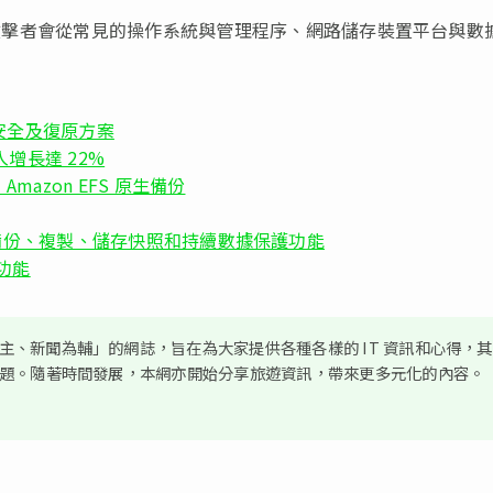
洞，攻擊者會從常見的操作系統與管理程序、網路儲存裝置平台與數
據安全及復原方案
入增長達 22%
新增 Amazon EFS 原生備份
11 推出融合備份、複製、儲存快照和持續數據保護功能
全功能
、新聞為輔」的網誌，旨在為大家提供各種各樣的 IT 資訊和心得，
議題。隨著時間發展，本網亦開始分享旅遊資訊，帶來更多元化的內容。