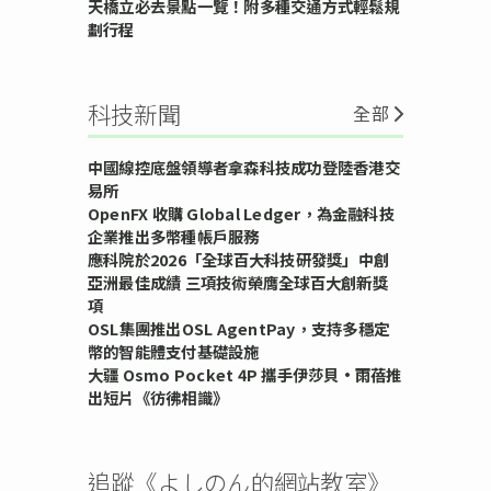
天橋立必去景點一覽！附多種交通方式輕鬆規
劃行程
科技新聞
全部
中國線控底盤領導者拿森科技成功登陸香港交
易所
OpenFX 收購 Global Ledger，為金融科技
企業推出多幣種帳戶服務
應科院於2026「全球百大科技研發獎」中創
亞洲最佳成績 三項技術榮膺全球百大創新獎
項
OSL集團推出OSL AgentPay，支持多穩定
幣的智能體支付基礎設施
大疆 Osmo Pocket 4P 攜手伊莎貝•雨蓓推
出短片《彷彿相識》
追蹤《よしのん的網站教室》