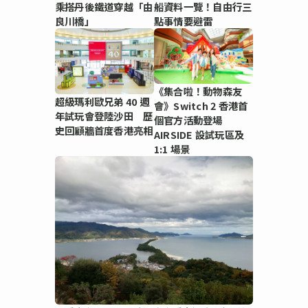
乘搭丹後鐵道穿越「由
船資料一覽！自由行三
良川橋」
點事情要避雷
《集合啦！動物森友
超級瑪利歐兄弟 40 週
會》Switch 2 香港首
年試玩會登陸沙田 歷
個官方活動登場
史回顧牆首度香港亮相
AIRSIDE 設試玩區及
1:1 場景