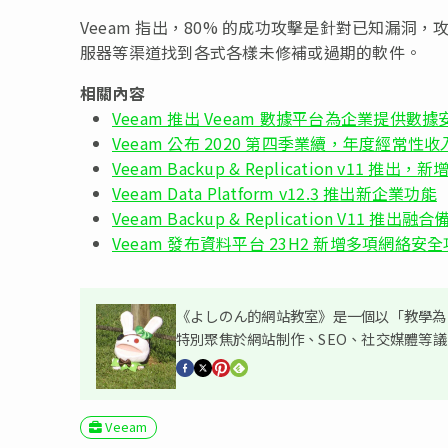
Veeam 指出，80% 的成功攻擊是針對已知漏
服器等渠道找到各式各樣未修補或過期的軟件。
相關內容
Veeam 推出 Veeam 數據平台為企業提供數
Veeam 公布 2020 第四季業續，年度經常性收
Veeam Backup & Replication v11 推出，
Veeam Data Platform v12.3 推出新企業功能
Veeam Backup & Replication V
Veeam 發布資料平台 23H2 新增多項網絡安
《よしのん的網站教室》是一個以「教學為主
特別聚焦於網站制作、SEO、社交媒體等
Veeam