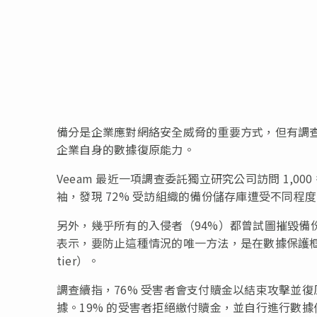
備分是企業應對網絡安全威脅的重要方式，但有調查
企業自身的數據復原能力。
Veeam 最近一項調查委託獨立研究公司訪問 1,00
袖，發現 72% 受訪組織的備份儲存庫遭受不同
另外，幾乎所有的入侵者（94%）都曾試圖摧毀備
表示，要防止這種情況的唯一方法，是在數據保護框架
tier）。
調查續指，76% 受害者會支付贖金以結束攻擊並復原
據。19% 的受害者拒絕繳付贖金，並自行進行數據