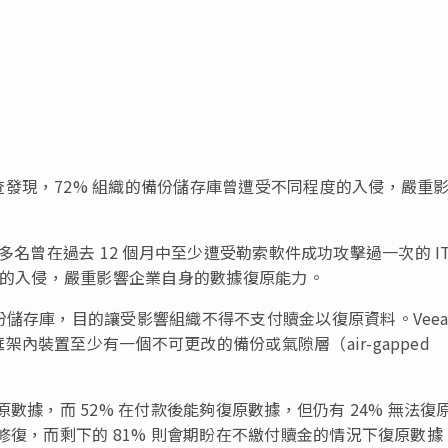
發現，72% 組織的備份儲存庫曾遭受不同程度的入侵，嚴重
0 多名曾在過去 12 個月中至少遭受勒索軟件成功攻擊過一次的 IT
程度的入侵，嚴重影響企業自身的數據復原能力。
份儲存庫，目的讓受影響組織不得不支付贖金以復原資料。Vee
內裝置至少有一個不可更改的備份或氣隙層（air-gapped
數據，而 52% 在付款後能夠復原數據，但仍有 24% 無法復
修復，而剩下的 81% 則會期盼在不繳付贖金的情況下復原數據