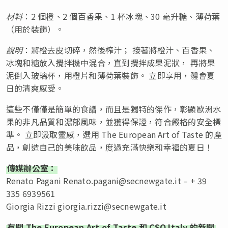
材料
：2 個橙、2 個百香果、1 杯冰塊、30 毫升糖、薄荷葉
（用於裝飾）。
說明
：將橙去皮切碎，然後榨汁； 接著將橙汁、百香果、
冰塊和糖放入攪拌機中混合，直到攪拌成果泥狀， 再將果
泥倒入玻璃杯，用橙片和薄荷葉裝飾。 立即享用，體會夏
日的清爽感受。
這些不僅僅是簡單的食譜，而且是獨特的傑作，彰顯歐洲水
果的非凡品質和濃郁風味，並獲得保證，符合嚴格的安全標
準。 立即汲取靈感，選用 The European Art of Taste 的產
品，創造自己的美味飲品，度過充滿快樂和幸福的夏日！
傳媒辦公室：
Renato Pagani
Renato.pagani@secnewgate.it
– + 39
335 6939561
Giorgia Rizzi
giorgia.rizzi@secnewgate.it
有關 The European Art of Taste 和 CSO Italy 的新聞