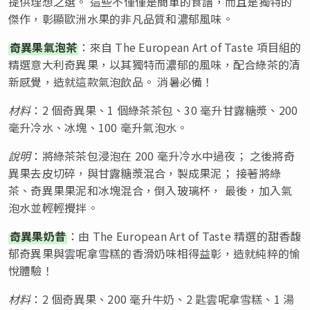
提供理想之選。 這些不僅僅是簡單的食譜，而且是獨特的
傑作，彰顯歐洲水果的非凡品質和濃郁風味。
奇異果氣泡茶
：來自 The European Art of Taste 項目組的
精選意大利奇異果，以其獨特而濃郁的風味，配合綠茶的清
新感覺，造就這款氣泡飲品。 消暑必備！
材料
：2 個奇異果、1 個綠茶茶包、30 毫升甘露糖漿、200
毫升冷水、冰塊、100 毫升氣泡水。
說明
：將綠茶茶包浸泡在 200 毫升冷水中過夜； 之後將奇
異果去皮切碎，與甘露糖漿混合，製成果泥； 接著將綠
茶、奇異果果泥和冰塊混合，倒入玻璃杯， 最後，加入氣
泡水並輕輕攪拌。
奇異果奶昔
：由 The European Art of Taste 精選的甜香馥
郁奇異果與雲呢拿雪糕的香滑奶味相得益彰，造就純粹的愉
悅體驗！
材料
：2 個奇異果、200 毫升牛奶、2 匙雲呢拿雪糕、1 湯