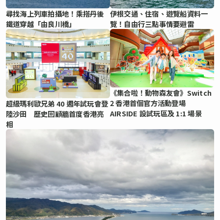
尋找海上列車拍攝地！乘搭丹後
伊根交通、住宿、遊覽船資料一
鐵道穿越「由良川橋」
覽！自由行三點事情要避雷
《集合啦！動物森友會》Switch
2 香港首個官方活動登場
超級瑪利歐兄弟 40 週年試玩會登
AIRSIDE 設試玩區及 1:1 場景
陸沙田 歷史回顧牆首度香港亮
相