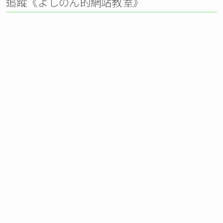
追蹤《よしのん的網站教室》