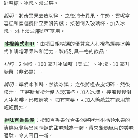
匙蜜糖、冰塊、淡忌廉。
說明
：將奇異果去皮切碎， 之後將奇異果、牛奶、雲呢拿
雪糕和蜜糖攪拌至柔滑質感； 接著倒入玻璃杯，加入冰
塊， 淋上淡忌廉即可享用。
冰橙美式咖啡
：由項目組精選的優質意大利橙為經典冰美
式咖啡增添果味和活力，製成別具一格的飲品。
材料
：2 個橙、100 毫升冰咖啡（美式）、冰塊、10 毫升
糖漿（非必需）。
說明
：準備冰咖啡，然後冰鎮； 之後將橙去皮切碎，然後
榨汁， 再將新鮮橙汁倒入玻璃杯，加入冰塊， 接著慢慢倒
入冰咖啡，形成層次。 如有需要，可加入糖漿並在飲用前
輕輕攪拌。
橙味百香果泥
：橙和百香果混合果泥將歐洲柑橘類水果的
清鮮感覺與異國情調的甜味融為一體，帶來驚艷感官的美味
體驗，令人耳目一新。