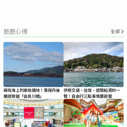
旅遊心得
全部
尋找海上列車拍攝地！乘搭丹後
伊根交通、住宿、遊覽船資料一
鐵道穿越「由良川橋」
覽！自由行三點事情要避雷