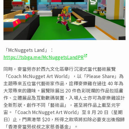
「McNuggets Land」：
https://tsbga.me/McNuggetsLandPR
同時，麥當勞亦於西九文化區舉行沉浸式當代藝術展覽
「Coach McNugget Art World」，以「Please Share」為
主題帶來五位當代藝術家作品，詮釋麥樂雞在過往 40 年為
大眾帶來的趣味。展覽除展出 20 件色彩斑斕的作品包括畫
作、立體展品及互動數碼裝置，入場人士亦可為麥樂雞設計
全新形狀，創作不同「藝術品」，甚至將作品上載至元宇
宙。「Coach McNugget Art World」至 8 月 20 日（星期
日）止，門票港幣 $20，所得之款項將扣除必要支出後撥歸
「香港麥當勞叔叔之家慈善基金」。