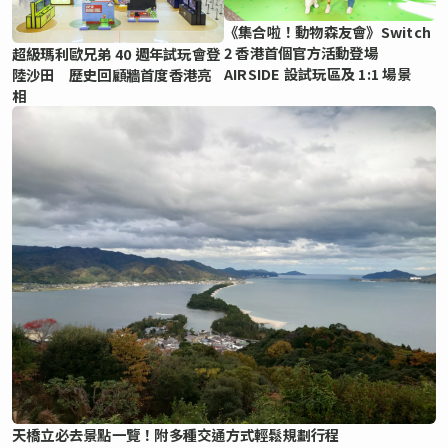
《集合啦！動物森友會》Switch
2 香港首個官方活動登場
超級瑪利歐兄弟 40 週年試玩會登
AIRSIDE 設試玩區及 1:1 場景
陸沙田 歷史回顧牆首度香港亮
相
天橋立必去景點一覽！附多種交通方式輕鬆規劃行程