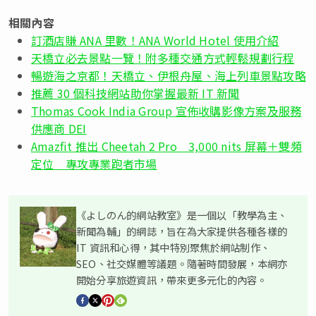
相關內容
訂酒店賺 ANA 里數！ANA World Hotel 使用介紹
天橋立必去景點一覽！附多種交通方式輕鬆規劃行程
暢遊海之京都！天橋立、伊根舟屋、海上列車景點攻略
推薦 30 個科技網站助你掌握最新 IT 新聞
Thomas Cook India Group 宣佈收購影像方案及服務
供應商 DEI
Amazfit 推出 Cheetah 2 Pro 3,000 nits 屏幕＋雙頻
定位 專攻專業跑者市場
《よしのん的網站教室》是一個以「教學為主、
新聞為輔」的網誌，旨在為大家提供各種各樣的
IT 資訊和心得，其中特別聚焦於網站制作、
SEO、社交媒體等議題。隨著時間發展，本網亦
開始分享旅遊資訊，帶來更多元化的內容。