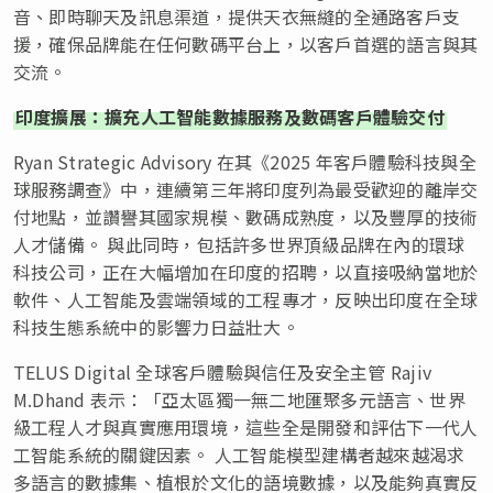
音、即時聊天及訊息渠道，提供天衣無縫的全通路客戶支
援，確保品牌能在任何數碼平台上，以客戶首選的語言與其
交流。
印度擴展：擴充人工智能數據服務及數碼客戶體驗交付
Ryan Strategic Advisory 在其《2025 年客戶體驗科技與全
球服務調查》中，連續第三年將印度列為最受歡迎的離岸交
付地點，並讚譽其國家規模、數碼成熟度，以及豐厚的技術
人才儲備。 與此同時，包括許多世界頂級品牌在內的環球
科技公司，正在大幅增加在印度的招聘，以直接吸納當地於
軟件、人工智能及雲端領域的工程專才，反映出印度在全球
科技生態系統中的影響力日益壯大。
TELUS Digital 全球客戶體驗與信任及安全主管 Rajiv
M.Dhand 表示：「亞太區獨一無二地匯聚多元語言、世界
級工程人才與真實應用環境，這些全是開發和評估下一代人
工智能系統的關鍵因素。 人工智能模型建構者越來越渴求
多語言的數據集、植根於文化的語境數據，以及能夠真實反