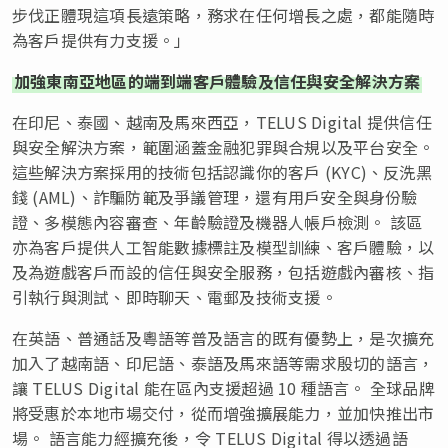
步伐正體現這項長遠策略，務求在任何增長之處，都能隨時
為客戶提供有力支援。」
加強東南亞地區的端到端客戶體驗及信任與安全解決方案
在印尼、泰國、越南及馬來西亞，TELUS Digital 提供信任
與安全解決方案，範圍涵蓋金融犯罪與合規以及平台安全。
這些解決方案採用的技術包括認識你的客戶 (KYC)、反洗黑
錢 (AML)、詐騙防範及爭議管理，還有用戶安全與身份驗
證、多模態內容審查、年齡驗證及機器人帳戶檢測。 該區
亦為客戶提供人工智能數據標註及模型訓練、客戶體驗，以
及為遊戲客戶而設的信任與安全服務，包括遊戲內審核、指
引執行與測試、即時聊天、電郵及技術支援。
在英語、普通話及粵語等普及語言的既有優勢上，是次擴充
加入了越南語、印尼語、泰語及馬來語等需求殷切的語言，
讓 TELUS Digital 能在區內支援超過 10 種語言。 全球品牌
將受惠於本地市場交付，從而增強擴展能力，並加快推出市
場。 語言能力經擴充後，令 TELUS Digital 得以透過語