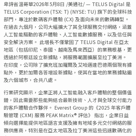
卑詩省溫哥華
2026年5月8日
/美通社/ — TELUS Digital 是
TELUS Corporation (TSX: T) (NYSE: TU) 旗下的全球科技
部門，專注於數碼客戶體驗 (CX) 及面向未來的數碼轉型。
在過去九個月，公司大幅擴大了其全球服務交付網絡，涵蓋
人工智能驅動的客戶體驗、人工智能數據服務，以及信任與
安全解決方案。 此增長不僅鞏固了 TELUS Digital 在亞太
地區（包括印尼、泰國、越南及馬來西亞）的業務根基，更
透過於阿根廷設立新據點，將服務範圍擴展至拉丁美洲。
在印度，公司除了擴充班加羅爾及艾哈邁達巴德兩個現有據
點外，更於加爾各答增設新據點，使其在當地的業務據點遍
及六個城市，合共八處。
行業研究顯示，企業正將人工智能融入客戶體驗的整個價值
鏈，因此需要那些能夠結合最新技術、人才與全球交付能力
的客戶體驗合作夥伴。 Everest Group 的《2025 年客戶體
驗管理 (CXM) 服務 PEAK Matrix® 評估》 指出，企業日益
傾向選擇能提供地區語言支援及擁有地域多元交付網絡的服
務供應商，特別是在亞太地區及拉丁美洲這些迅速數碼化的