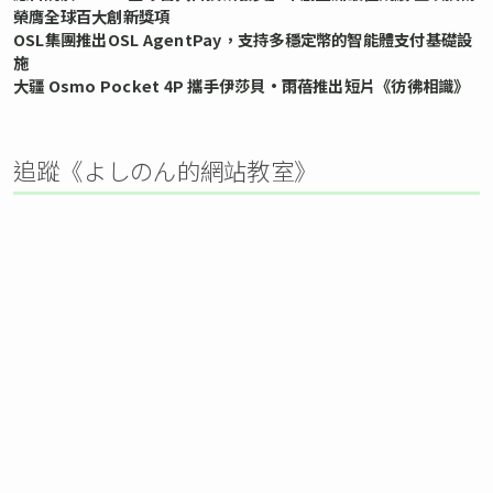
榮膺全球百大創新獎項
OSL集團推出OSL AgentPay，支持多穩定幣的智能體支付基礎設
施
大疆 Osmo Pocket 4P 攜手伊莎貝•雨蓓推出短片《彷彿相識》
追蹤《よしのん的網站教室》