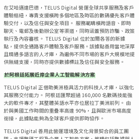
在艾哈邁達巴德，TELUS Digital 營運全球共享服務及客戶
體驗樞紐，專責支援橫跨多個地區及時區的數碼優先客戶體
驗交付，以及信任與安全項目。 服務範疇橫跨語音、即時
聊天、電郵及後勤辦公室等渠道，同時涵蓋預防詐騙、政策
執行及內容審核。 TELUS Digital 位於加爾各答的新據
點，提供全通路客戶體驗及客戶服務。該據點善用當地深厚
且精通多語言的人才庫，為遍佈不同市場的客戶大規模地提
供無縫支援，同時亦提供數據標註及信任與安全服務。
於阿根廷拓展近岸企業人工智能解決方案
TELUS Digital 正借助美洲極具活力的科技人才庫，以強化
其服務交付能力。 阿根廷匯聚超過 160,000 名數碼技能強
大的軟件專才，其整體英語水平亦位居拉丁美洲前列。 由
於與美國工作時間的重疊率高達 90%，且與歐洲市場高度
銜接，此據點能夠為全球客戶提供即時協作。
TELUS Digital 善用此營運環境及文化背景契合的員工團
隊，支援數碼工程及企業人工智能方案，範疇包括數據與人