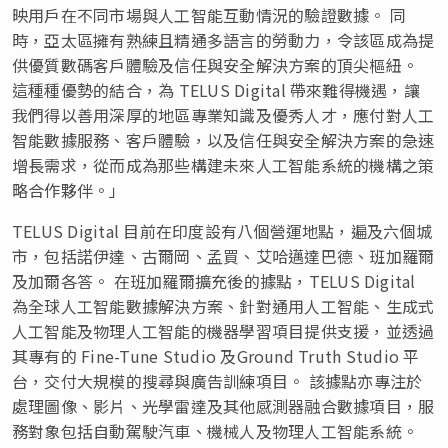
映用戶在不同市場與人工智能互動情況的驗證數據。 同
時，亞太區擁有熟練且精通多語言的勞動力，令該區成為提
供優質數碼客戶體驗及信任與安全解決方案的頂尖樞紐。
這種種優勢的結合，為 TELUS Digital 帶來難得機遇，讓
我們得以善用深厚的地區專業知識及優秀人才，應付對人工
智能數據服務、客戶體驗，以及信任與安全解決方案的急速
增長需求，從而成為那些構建未來人工智能系統的機構之策
略合作夥伴。」
TELUS Digital 目前在印度設有八個營運地點，遍及六個城
市，包括諾伊達、古爾岡、孟買、艾哈邁達巴德、班加羅爾
及加爾各答。 在班加羅爾擴充後的據點，TELUS Digital
為全球人工智能數據解決方案、針對通用人工智能、生成式
人工智能及物理人工智能的機器學習項目提供支援，並透過
其專有的 Fine-Tune Studio 及Ground Truth Studio 平
台，交付大規模的搜尋與廣告訓練項目。 該據點亦專注於
處理圖像、影片、光學雷達及其他感測器融合數據項目，服
務對象包括自動駕駛汽車、機械人及物理人工智能系統。