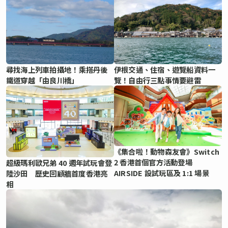
尋找海上列車拍攝地！乘搭丹後
伊根交通、住宿、遊覽船資料一
鐵道穿越「由良川橋」
覽！自由行三點事情要避雷
《集合啦！動物森友會》Switch
2 香港首個官方活動登場
超級瑪利歐兄弟 40 週年試玩會登
AIRSIDE 設試玩區及 1:1 場景
陸沙田 歷史回顧牆首度香港亮
相