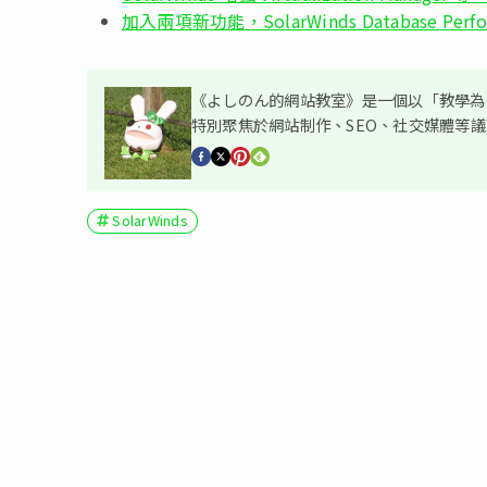
加入兩項新功能，SolarWinds Database Perfor
《よしのん的網站教室》是一個以「教學為主
特別聚焦於網站制作、SEO、社交媒體等
SolarWinds