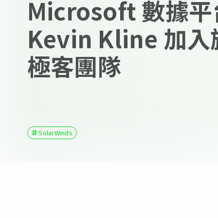
Microsoft 數
Kevin Kline 
極客團隊
SolarWinds