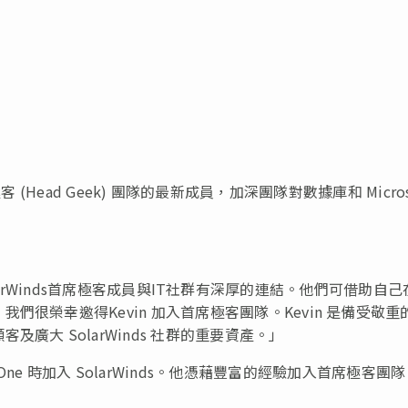
客 (Head Geek) 團隊的最新成員，加深團隊對數據庫和 Micros
：「SolarWinds首席極客成員與IT社群有深厚的連結。他們可借助自己
很榮幸邀得Kevin 加入首席極客團隊。Kevin 是備受敬重
廣大 SolarWinds 社群的重要資產。」
購 SentryOne 時加入 SolarWinds。他憑藉豐富的經驗加入首席極客團