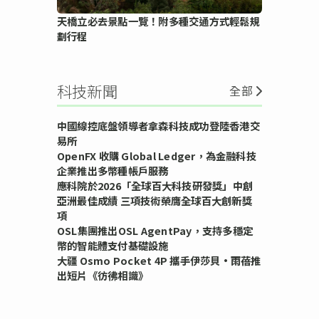
天橋立必去景點一覽！附多種交通方式輕鬆規
劃行程
科技新聞
全部
中國線控底盤領導者拿森科技成功登陸香港交
易所
OpenFX 收購 Global Ledger，為金融科技
企業推出多幣種帳戶服務
應科院於2026「全球百大科技研發獎」中創
亞洲最佳成績 三項技術榮膺全球百大創新獎
項
OSL集團推出OSL AgentPay，支持多穩定
幣的智能體支付基礎設施
大疆 Osmo Pocket 4P 攜手伊莎貝•雨蓓推
出短片《彷彿相識》