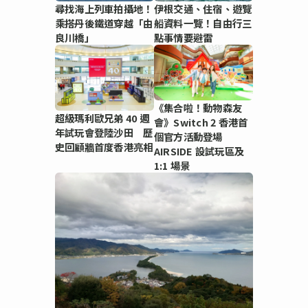
尋找海上列車拍攝地！
伊根交通、住宿、遊覽
乘搭丹後鐵道穿越「由
船資料一覽！自由行三
良川橋」
點事情要避雷
《集合啦！動物森友
超級瑪利歐兄弟 40 週
會》Switch 2 香港首
年試玩會登陸沙田 歷
個官方活動登場
史回顧牆首度香港亮相
AIRSIDE 設試玩區及
1:1 場景