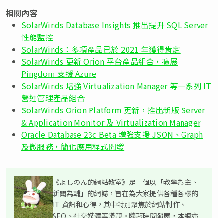
相關內容
SolarWinds Database Insights 推出提升 SQL Server
性能監控
SolarWinds：多項產品已於 2021 年獲得肯定
SolarWinds 更新 Orion 平台產品組合，擴展
Pingdom 支援 Azure
SolarWinds 增強 Virtualization Manager 等一系列 IT
營運管理產品組合
SolarWinds Orion Platform 更新，推出新版 Server
& Application Monitor 及 Virtualization Manager
Oracle Database 23c Beta 增強支援 JSON、Graph
及微服務，簡化應用程式開發
《よしのん的網站教室》是一個以「教學為主、
新聞為輔」的網誌，旨在為大家提供各種各樣的
IT 資訊和心得，其中特別聚焦於網站制作、
SEO、社交媒體等議題。隨著時間發展，本網亦