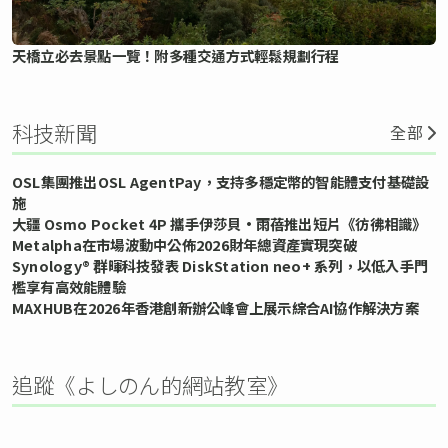
天橋立必去景點一覽！附多種交通方式輕鬆規劃行程
科技新聞
全部
OSL集團推出OSL AgentPay，支持多穩定幣的智能體支付基礎設
施
大疆 Osmo Pocket 4P 攜手伊莎貝•雨蓓推出短片《彷彿相識》
Metalpha在市場波動中公佈2026財年總資產實現突破
Synology® 群暉科技發表 DiskStation neo+ 系列，以低入手門
檻享有高效能體驗
MAXHUB在2026年香港創新辦公峰會上展示綜合AI協作解決方案
追蹤《よしのん的網站教室》