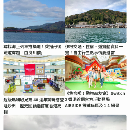
尋找海上列車拍攝地！乘搭丹後
伊根交通、住宿、遊覽船資料一
鐵道穿越「由良川橋」
覽！自由行三點事情要避雷
《集合啦！動物森友會》Switch
2 香港首個官方活動登場
超級瑪利歐兄弟 40 週年試玩會登
AIRSIDE 設試玩區及 1:1 場景
陸沙田 歷史回顧牆首度香港亮
相