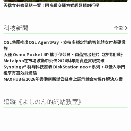
天橋立必去景點一覽！附多種交通方式輕鬆規劃行程
科技新聞
全部
OSL集團推出OSL AgentPay，支持多穩定幣的智能體支付基礎設
施
大疆 Osmo Pocket 4P 攜手伊莎貝•雨蓓推出短片《彷彿相識》
Metalpha在市場波動中公佈2026財年總資產實現突破
Synology® 群暉科技發表 DiskStation neo+ 系列，以低入手門
檻享有高效能體驗
MAXHUB在2026年香港創新辦公峰會上展示綜合AI協作解決方案
追蹤《よしのん的網站教室》