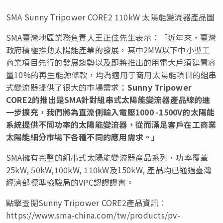
SMA Sunny Tripower CORE2 110kW 太陽能變流器產品圖
SMA臺灣地區業務負責人王正佳先生表示：
「
近年來，臺灣
政府積極推動太陽能產業的發展，其中2MW以下中小型工
商業項目先行的發展趨勢以及即將推出的用電大戶須建置容
量10%的再生能源條款，均為適用于商用太陽能項目的組串
式變流器提供了很大的市場需求
；
Sunny Tripower
CORE2的推出是SMA針對組串式太陽能變流器產品線的進
一步擴充，我們將為直流側輸入電壓1000 -1500V的太陽能
系統提供不同功率的太陽能變流器，從而滿足客戶在工商業
太陽能細分市場下各種不同的應用需求。
」
SMA擁有完整的組串式太陽能變流器產品系列，功率覆蓋
25kW, 50kW,100kW, 110kW及150kW, 產品均已通過臺灣
經濟部標準檢驗局的VPC認證證書。
點擊查閱Sunny Tripower CORE2產品資訊：
https://www.sma-china.com/tw/products/pv-